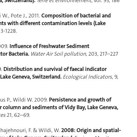
, Switzerland).
Terre et environnement
, vol. 95, 186
i W., Pote J., 2011.
Composition of bacterial and
s with different contamination levels (Lake
213-1228.
2009.
Influence of Freshwater Sediment
tor Bacteria.
Water Air Soil pollution
, 203, 217–227
9.
Distribution and survival of faecal indicator
, Lake Geneva, Switzerland.
Ecological Indicators
, 9,
gaus P., Wildi W. 2009.
Persistence and growth of
ter column and sediments of Vidy Bay, Lake Geneva,
ces
21, 62–69.
, Khajehnouri, F. & Wildi, W.
2008: Origin and spatial-