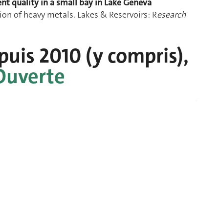
nt quality in a small bay in Lake Geneva
ion of heavy metals. Lakes & Reservoirs: R
esearch
uis 2010 (y compris),
Ouverte