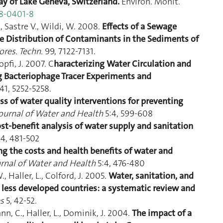
bay of Lake Geneva, Switzerland.
Environ. Monit.
08-0401-8
A., Sastre V., Wildi, W. 2008.
Effects of a Sewage
e Distribution of Contaminants in the Sediments of
ores. Techn.
99, 7122-7131.
opfi, J. 2007. C
haracterizing Water Circulation and
 Bacteriophage Tracer Experiments and
41, 5252-5258.
ss of water quality interventions for preventing
ournal of Water and Health
5:4, 599-608
st-benefit analysis of water supply and sanitation
4, 481-502
g the costs and health benefits of water and
rnal of Water and Health
5:4, 476-480
, Haller, L., Colford, J. 2005.
Water, sanitation, and
 less developed countries: a systematic review and
es
5, 42-52.
nn, C., Haller, L., Dominik, J. 2004.
The impact of a