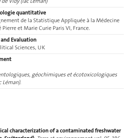
 de Vidy (lac Léman)
ologie quantitative
gnement de la Statistique Appliquée à la Médecine
 Pierre et Marie Curie Paris VI, France.
 and Evaluation
itical Sciences, UK
ement
ntologiques, géochimiques et écotoxicologiques
c Léman).
cal characterization of a contaminated freshwater