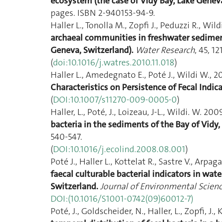
ecosystem (the case of Vidy Bay, Lake Geneva
pages. ISBN 2-940153-94-9.
Haller L., Tonolla M., Zopfi J., Peduzzi R., Wild
archaeal communities in freshwater sediment
Geneva, Switzerland).
Water Research
, 45, 1
(
doi:10.1016/j.watres.2010.11.018
)
Haller L., Amedegnato E., Poté J., Wildi W., 
Characteristics on Persistence of Fecal Indica
(
DOI:10.1007/s11270-009-0005-0
)
Haller, L., Poté, J., Loizeau, J-L., Wildi. W. 200
bacteria in the sediments of the Bay of Vidy
540-547.
(
DOI:10.1016/j.ecolind.2008.08.001
)
Poté J., Haller L., Kottelat R., Sastre V., Arpa
faecal culturable bacterial indicators in wa
Switzerland.
Journal of Environmental Scien
DOI:(10.1016/S1001-0742(09)60012-7)
Poté, J., Goldscheider, N., Haller, L., Zopfi, J.