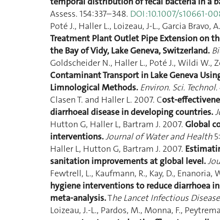
temporal distribution of fecal bacteria in a 
Assess. 154:337–348.
DOI :10.1007/s10661-0
Poté J., Haller L., Loizeau, J-L., Garcia Bravo, 
Treatment Plant Outlet Pipe Extension on th
the Bay of Vidy, Lake Geneva, Switzerland.
Bi
Goldscheider N., Haller L., Poté J., Wildi W., Z
Contaminant Transport in Lake Geneva Using
Limnological Methods.
Environ. Sci. Technol.
Clasen T. and Haller L. 2007. C
ost-effectivene
diarrhoeal disease in developing countries.
J
Hutton G, Haller L, Bartram J. 2007.
Global co
interventions.
Journal of Water and Health
5:
Haller L, Hutton G, Bartram J. 2007.
Estimatin
sanitation improvements at global level.
Jou
Fewtrell, L., Kaufmann, R., Kay, D., Enanoria, W.
hygiene interventions to reduce diarrhoea in
meta-analysis.
T
he Lancet Infectious Diseas
Loizeau, J.-L., Pardos, M., Monna, F., Peytrema