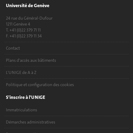
Université de Genève
24 rue du Général-Dufour
1211 Genève 4
T. +41 (0)22 379 71 11
F. +41 (0)22 379 11 34
Contact
Plans d'accès aux bâtiments
L'UNIGE de A à Z
Politique et configuration des cookies
S'inscrire à l'UNIGE
Immatriculations
Démarches administratives