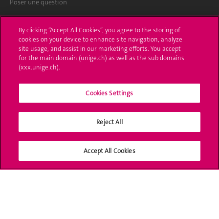
Poser une question
L'UNIGE vous informe
By clicking “Accept All Cookies”, you agree to the storing of
cookies on your device to enhance site navigation, analyze
UNIGE Mobile
site usage, and assist in our marketing efforts. You accept
for the main domain (unige.ch) as well as the sub domains
Médias
(xxx.unige.ch).
Offres d'emploi
Cookies Settings
Bibliothèque
Reject All
Calendrier académique
Médias sociaux UNIGE
Accept All Cookies
Accréditation