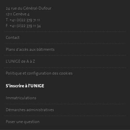
24 rue du Général-Dufour
1211 Genève 4
T. +41 (0)22 379 71 11
F. +41 (0)22 379 11 34
Contact
Plans d'accès aux bâtiments
L'UNIGE de A à Z
Politique et configuration des cookies
S'inscrire à l'UNIGE
Immatriculations
Démarches administratives
Poser une question