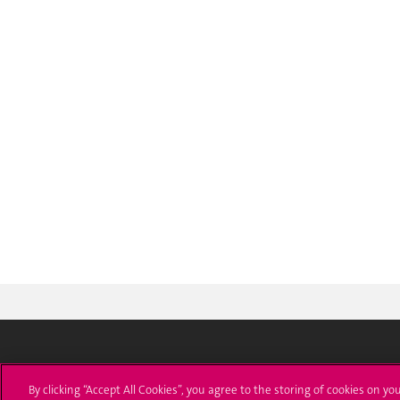
Université de Genève
S'ins
By clicking “Accept All Cookies”, you agree to the storing of cookies on yo