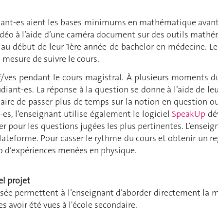
diant-es aient les bases minimums en mathématique avant de
idéo à l’aide d’une caméra document sur des outils mathé
 au début de leur 1ère année de bachelor en médecine. Le
n mesure de suivre le cours.
f/ves pendant le cours magistral. À plusieurs moments dur
diant-es. La réponse à la question se donne à l’aide de leu
saire de passer plus de temps sur la notion en question ou 
es, l’enseignant utilise également le logiciel
SpeakUp
dév
er pour les questions jugées les plus pertinentes. L’ensei
plateforme. Pour casser le rythme du cours et obtenir un re
éo d’expériences menées en physique.
el projet
rsée permettent à l’enseignant d’aborder directement la m
 avoir été vues à l'école secondaire.