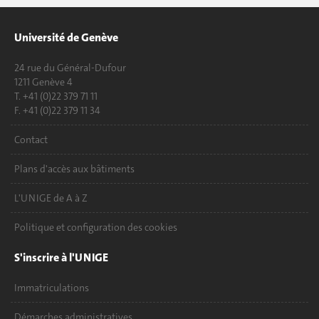
Université de Genève
24 rue du Général-Dufour
1211 Genève 4
T. +41 (0)22 379 71 11
F. +41 (0)22 379 11 34
Contact
Plans d'accès aux bâtiments
L'UNIGE de A à Z
Politique et configuration des cookies
S'inscrire à l'UNIGE
Immatriculations
Démarches administratives