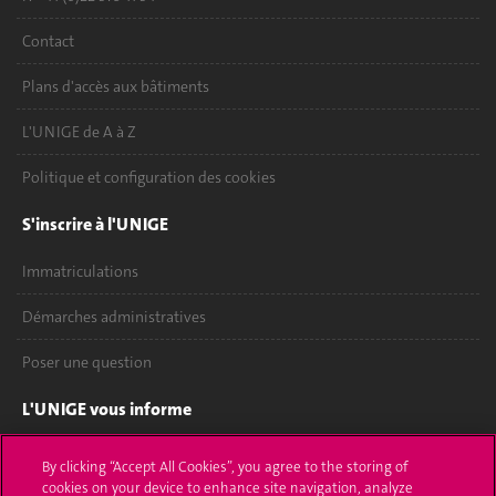
Contact
Plans d'accès aux bâtiments
L'UNIGE de A à Z
Politique et configuration des cookies
S'inscrire à l'UNIGE
Immatriculations
Démarches administratives
Poser une question
L'UNIGE vous informe
UNIGE Mobile
By clicking “Accept All Cookies”, you agree to the storing of
cookies on your device to enhance site navigation, analyze