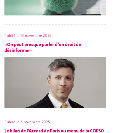
Publié le
19 novembre 2025
«On peut presque parler d’un droit de
désinformer»
Publié le
6 novembre 2025
Le bilan de l’Accord de Paris au menu de la COP30