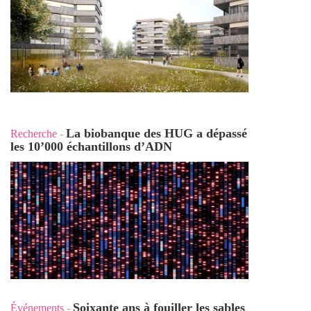
La biobanque des HUG a dépassé
Recherche
-
les 10’000 échantillons d’ADN
Soixante ans à fouiller les sables
Événements
-