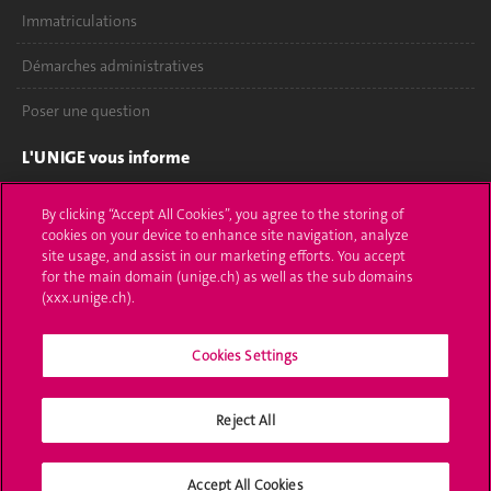
Immatriculations
Démarches administratives
Poser une question
L'UNIGE vous informe
UNIGE Mobile
By clicking “Accept All Cookies”, you agree to the storing of
cookies on your device to enhance site navigation, analyze
Médias
site usage, and assist in our marketing efforts. You accept
for the main domain (unige.ch) as well as the sub domains
Offres d'emploi
(xxx.unige.ch).
Bibliothèque
Cookies Settings
Calendrier académique
Reject All
Médias sociaux UNIGE
Accept All Cookies