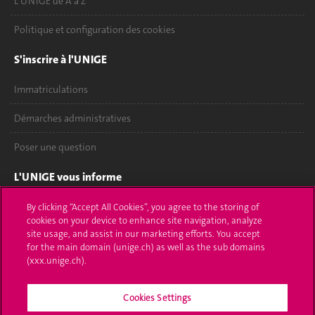
L'UNIGE de A à Z
Politique et configuration des cookies
S'inscrire à l'UNIGE
Immatriculations
Démarches administratives
Poser une question
L'UNIGE vous informe
UNIGE Mobile
By clicking “Accept All Cookies”, you agree to the storing of
cookies on your device to enhance site navigation, analyze
site usage, and assist in our marketing efforts. You accept
Médias
for the main domain (unige.ch) as well as the sub domains
(xxx.unige.ch).
Offres d'emploi
Bibliothèque
Cookies Settings