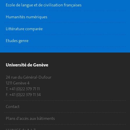
Ecole de langue et de civilisation françaises
Humanités numériques
Littérature comparée
Etudes genre
Université de Genève
24 rue du Général-Dufour
1211 Genève 4
T. +41 (0)22 379 71 11
F. +41 (0)22 379 11 34
Contact
Plans d'accès aux bâtiments