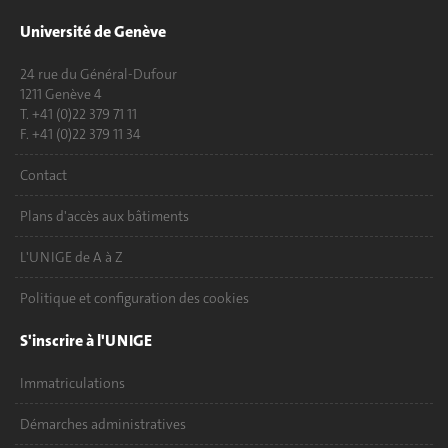
Université de Genève
24 rue du Général-Dufour
1211 Genève 4
T. +41 (0)22 379 71 11
F. +41 (0)22 379 11 34
Contact
Plans d'accès aux bâtiments
L'UNIGE de A à Z
Politique et configuration des cookies
S'inscrire à l'UNIGE
Immatriculations
Démarches administratives