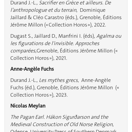
Durand J.-L.,
Sacrifier en Grèce et ailleurs. De
l’anthropologue et du terrain
, Dominique
Jaillard & Cléo Carastro (éds.), Grenoble, Éditions
Jérôme Millon (« Collection Horos »), 2022.
Dugast S., Jaillard D., Manfrini I. (éds),
Agalma ou
les figurations de l'invisible. Approches
comparées
,Grenoble, Éditions Jérôme Millon («
Collection Horos »), 2021.
Anne-Angèle Fuchs
Durand J.-L.,
Les mythes grecs
, Anne-Angèle
Fuchs (éd.), Grenoble, Éditions Jérôme Millon («
Collection Horos »), 2023.
Nicolas Meylan
The Pagan Earl. Hákon Sigurðarson and the
Medieval Construction of Old Norse Religion
,
Odense, University Press of Southern Denmark,