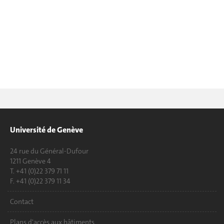
Université de Genève
24 rue du Général-Dufour
1211 Genève 4
T. +41 (0)22 379 71 11
F. +41 (0)22 379 11 34
Contact
Plans d'accès aux bâtiments