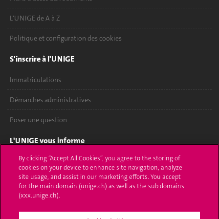
L'UNIGE de A à Z
Politique et configuration des cookies
S'inscrire à l'UNIGE
Immatriculations
Démarches administratives
Poser une question
L'UNIGE vous informe
By clicking “Accept All Cookies”, you agree to the storing of
UNIGE Mobile
cookies on your device to enhance site navigation, analyze
site usage, and assist in our marketing efforts. You accept
Médias
for the main domain (unige.ch) as well as the sub domains
(xxx.unige.ch).
Offres d'emploi