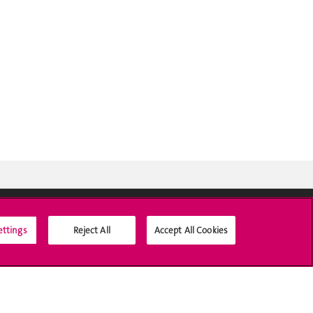
ettings
Reject All
Accept All Cookies
Médias sociaux UNIGE