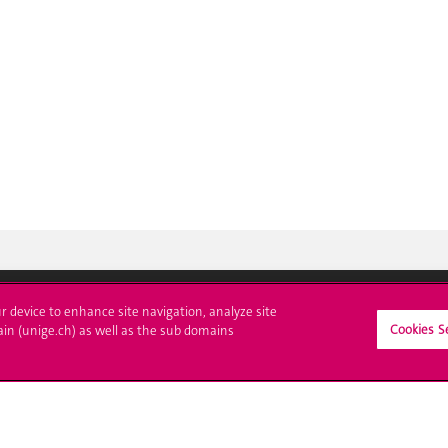
ur device to enhance site navigation, analyze site
Cookies S
crire à l'UNIGE
L'UNIGE vous informe
ain (unige.ch) as well as the sub domains
culations
UNIGE Mobile
es administratives
Médias