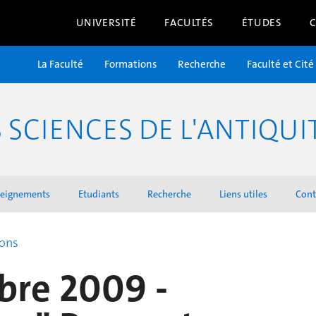
UNIVERSITÉ
FACULTÉS
ÉTUDES
La Faculté
Formations
Recherche
Faculté et Cité
SCIENCES DE L'ANTIQUI
seignements
Etudiants
Recherche
Liens utiles
Cont
ions
bre 2009 -