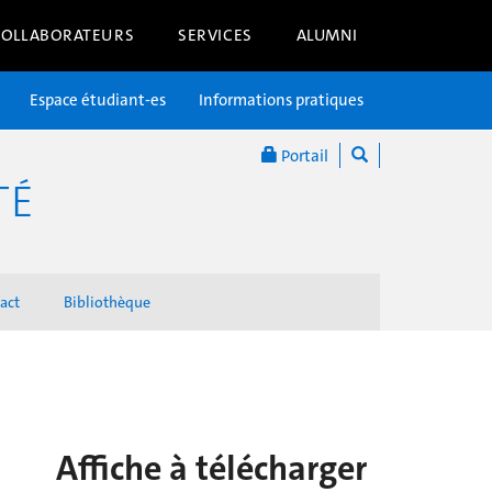
COLLABORATEURS
SERVICES
ALUMNI
Espace étudiant-es
Informations pratiques
Portail
TÉ
act
Bibliothèque
Affiche à télécharger