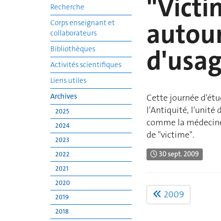
"Victi
Recherche
autou
Corps enseignant et
collaborateurs
d'usag
Bibliothèques
Activités scientifiques
Liens utiles
Archives
Cette journée d'ét
l'Antiquité, l'unité
2025
comme la médecine l
2024
de "victime".
2023
30 sept. 2009
2022
2021
2020
2009
2019
2018