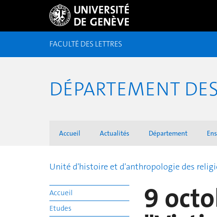
FACULTÉ DES LETTRES
DÉPARTEMENT DES 
Accueil
Actualités
Département
En
Unité d'histoire et d'anthropologie des relig
9 octo
Accueil
Etudes