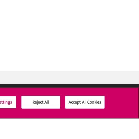
ettings
Reject All
Accept All Cookies
Médias sociaux UNIGE