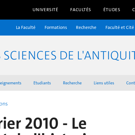
UNIVERSITÉ
FACULTÉS
ÉTUDES
La Faculté
Formations
Recherche
Faculté et Cité
SCIENCES DE L'ANTIQUI
seignements
Etudiants
Recherche
Liens utiles
Cont
ions
rier 2010 - Le