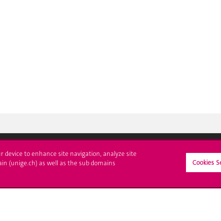
ur device to enhance site navigation, analyze site
Cookies S
crire à l'UNIGE
L'UNIGE vous informe
ain (unige.ch) as well as the sub domains
culations
UNIGE Mobile
es administratives
Médias