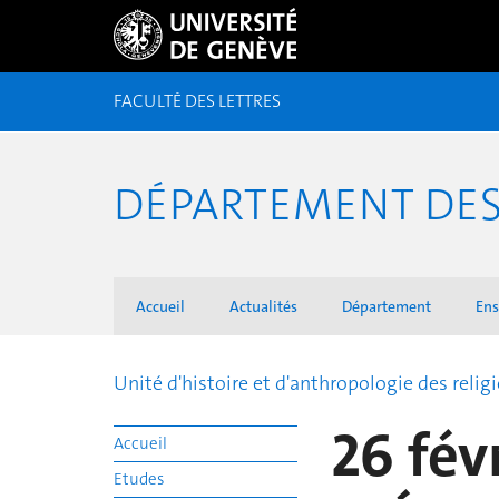
FACULTÉ DES LETTRES
DÉPARTEMENT DES 
Accueil
Actualités
Département
En
Unité d'histoire et d'anthropologie des relig
26 fév
Accueil
Etudes