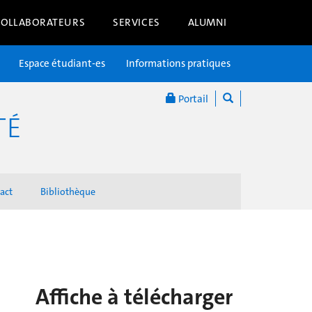
COLLABORATEURS
SERVICES
ALUMNI
Espace étudiant-es
Informations pratiques
Portail
TÉ
act
Bibliothèque
Affiche à télécharger