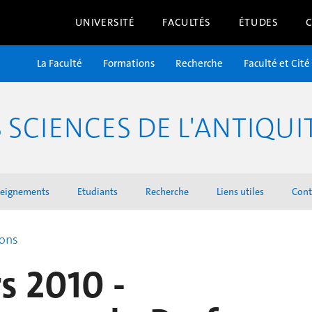
UNIVERSITÉ
FACULTÉS
ÉTUDES
La Faculté
Formations
Recherche
Faculté et Cité
SCIENCES DE L'ANTIQUI
seignements
Etudiants
Recherche
Liens utiles
Cont
ions
s 2010 -