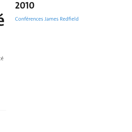
2010
é
Conférences James Redfield
té