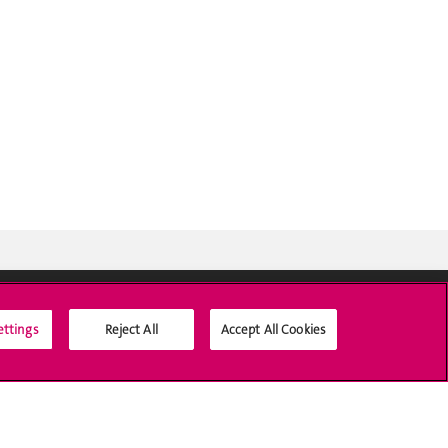
ettings
Reject All
Accept All Cookies
Médias sociaux UNIGE