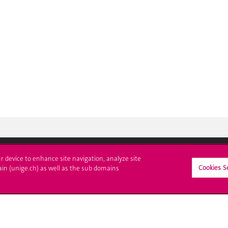
ur device to enhance site navigation, analyze site
Cookies S
crire à l'UNIGE
L'UNIGE vous informe
ain (unige.ch) as well as the sub domains
culations
UNIGE Mobile
es administratives
Médias