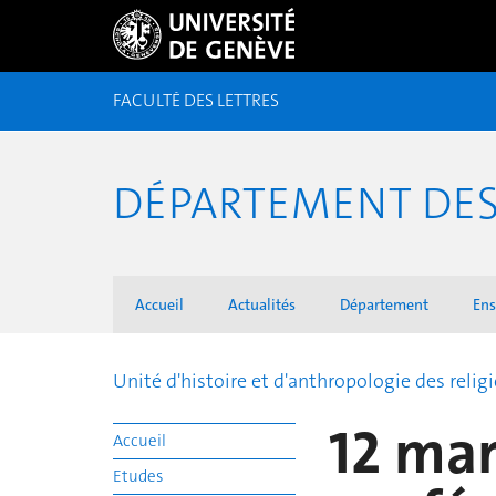
FACULTÉ DES LETTRES
DÉPARTEMENT DES 
Accueil
Actualités
Département
En
Unité d'histoire et d'anthropologie des relig
12 mar
Accueil
Etudes