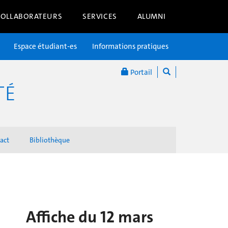
COLLABORATEURS
SERVICES
ALUMNI
Espace étudiant-es
Informations pratiques
Portail
TÉ
act
Bibliothèque
Affiche du 12 mars