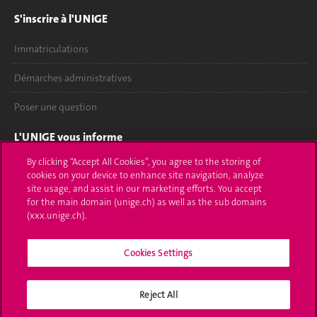
S'inscrire à l'UNIGE
Immatriculations
Démarches administratives
Poser une question
L'UNIGE vous informe
By clicking “Accept All Cookies”, you agree to the storing of
UNIGE Mobile
cookies on your device to enhance site navigation, analyze
site usage, and assist in our marketing efforts. You accept
Médias
for the main domain (unige.ch) as well as the sub domains
(xxx.unige.ch).
Offres d'emploi
Cookies Settings
Bibliothèque
Calendrier académique
Reject All
Médias sociaux UNIGE