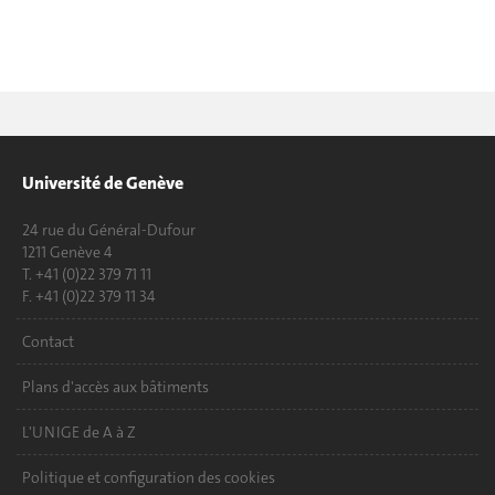
Université de Genève
24 rue du Général-Dufour
1211 Genève 4
T. +41 (0)22 379 71 11
F. +41 (0)22 379 11 34
Contact
Plans d'accès aux bâtiments
L'UNIGE de A à Z
Politique et configuration des cookies