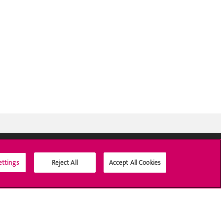
ettings
Reject All
Accept All Cookies
Médias sociaux UNIGE