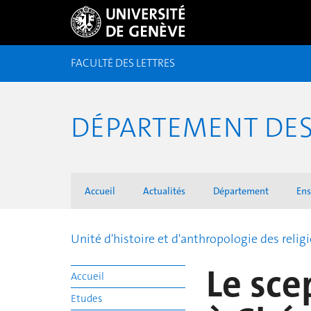
FACULTÉ DES LETTRES
DÉPARTEMENT DES 
Accueil
Actualités
Département
En
Unité d'histoire et d'anthropologie des relig
Le sc
Accueil
Etudes