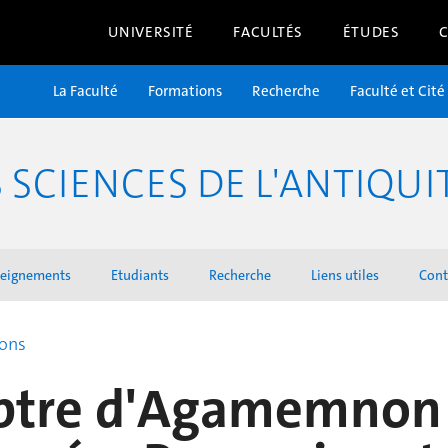
UNIVERSITÉ
FACULTÉS
ÉTUDES
La Faculté
Formations
Recherche
Faculté et Cité
SCIENCES DE L'ANTIQUI
seignements
Etudiants
Recherche
Liens utiles
Cont
ions
eptre d'Agamemnon