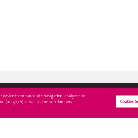
ur device to enhance site navigation, analyze site
Cookies S
crire à l'UNIGE
L'UNIGE vous informe
ain (unige.ch) as well as the sub domains
culations
UNIGE Mobile
es administratives
Médias