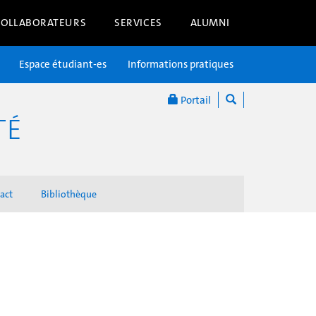
COLLABORATEURS
SERVICES
ALUMNI
Espace étudiant-es
Informations pratiques
Portail
TÉ
act
Bibliothèque