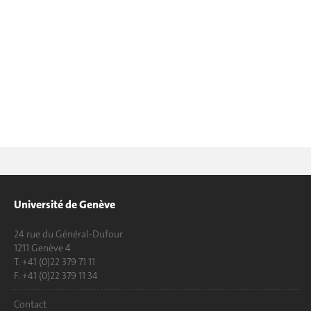
Université de Genève
24 rue du Général-Dufour
1211 Genève 4
T. +41 (0)22 379 71 11
F. +41 (0)22 379 11 34
Contact