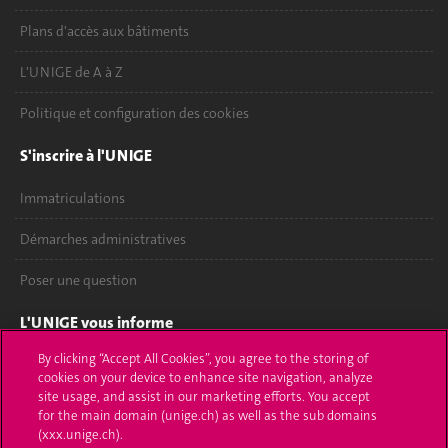
Plans d'accès aux bâtiments
L'UNIGE de A à Z
Politique et configuration des cookies
S'inscrire à l'UNIGE
Immatriculations
Démarches administratives
Poser une question
L'UNIGE vous informe
By clicking “Accept All Cookies”, you agree to the storing of
UNIGE Mobile
cookies on your device to enhance site navigation, analyze
site usage, and assist in our marketing efforts. You accept
Médias
for the main domain (unige.ch) as well as the sub domains
(xxx.unige.ch).
Offres d'emploi