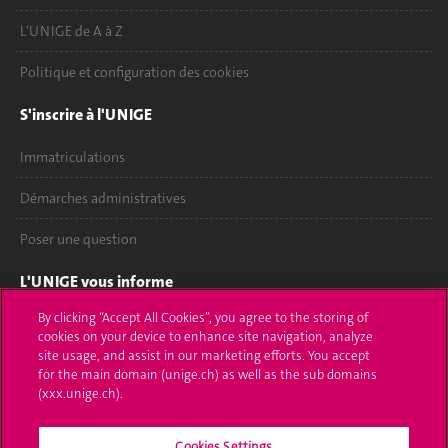
L'UNIGE de A à Z
Politique et configuration des cookies
S'inscrire à l'UNIGE
Immatriculations
Démarches administratives
Poser une question
L'UNIGE vous informe
By clicking “Accept All Cookies”, you agree to the storing of
UNIGE Mobile
cookies on your device to enhance site navigation, analyze
site usage, and assist in our marketing efforts. You accept
Médias
for the main domain (unige.ch) as well as the sub domains
(xxx.unige.ch).
Offres d'emploi
Bibliothèque
Cookies Settings