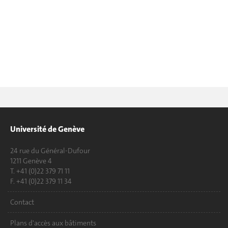
Université de Genève
24 rue du Général-Dufour
1211 Genève 4
T. +41 (0)22 379 71 11
F. +41 (0)22 379 11 34
Contact
Plans d'accès aux bâtiments