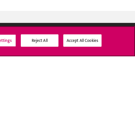
ettings
Reject All
Accept All Cookies
Médias sociaux UNIGE
Accréditation