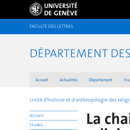
FACULTÉ DES LETTRES
DÉPARTEMENT DES 
Accueil
Actualités
Département
En
Unité d'histoire et d'anthropologie des relig
La cha
Accueil
Etudes