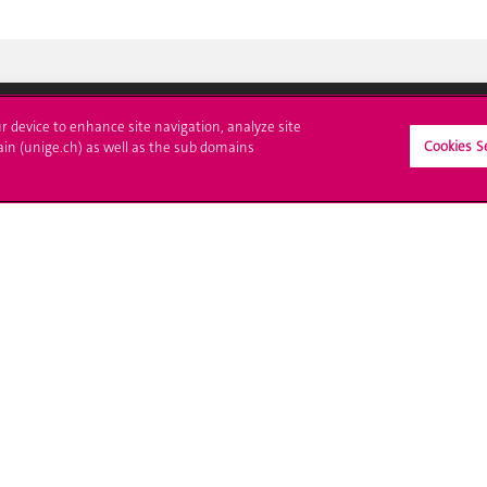
ur device to enhance site navigation, analyze site
Cookies S
ain (unige.ch) as well as the sub domains
crire à l'UNIGE
L'UNIGE vous informe
culations
UNIGE Mobile
es administratives
Médias
ne question
Offres d'emploi
Bibliothèque
Calendrier académique