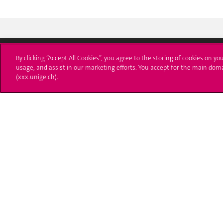
By clicking “Accept All Cookies”, you agree to the storing of cookies on yo
usage, and assist in our marketing efforts. You accept for the main dom
Université de Genève
S'ins
(xxx.unige.ch).
24 rue du Général-Dufour
Immatri
1211 Genève 4
T. +41 (0)22 379 71 11
Démarch
F. +41 (0)22 379 11 34
Poser u
Contact
Plans d'accès aux bâtiments
L'UNIGE de A à Z
Politique et configuration des cookies