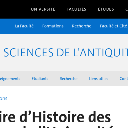
UNIVERSITÉ
FACULTÉS
ÉTUDES
La Faculté
Formations
Recherche
Faculté et Cité
SCIENCES DE L'ANTIQUI
seignements
Etudiants
Recherche
Liens utiles
Cont
ions
ire d’Histoire des