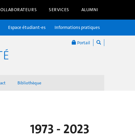
COLLABORATEURS
SERVICES
ALUMNI
Espace étudiant-es
Informations pratiques
Portail
TÉ
act
Bibliothèque
1973 - 2023