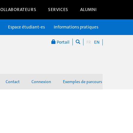
COLLABORATEURS
SERVICES
ALUMNI
Espace étudiant-es
Informations pratiques
Portail
FR
EN
Contact
Connexion
Exemples de parcours