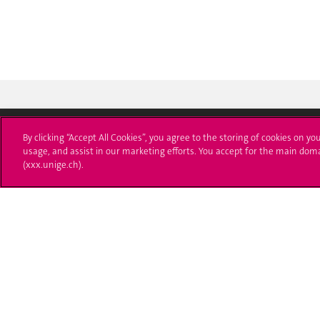
By clicking “Accept All Cookies”, you agree to the storing of cookies on yo
usage, and assist in our marketing efforts. You accept for the main dom
Université de Genève
S'ins
(xxx.unige.ch).
24 rue du Général-Dufour
Immatri
1211 Genève 4
T. +41 (0)22 379 71 11
Démarch
F. +41 (0)22 379 11 34
Poser u
Contact
Plans d'accès aux bâtiments
L'UNIGE de A à Z