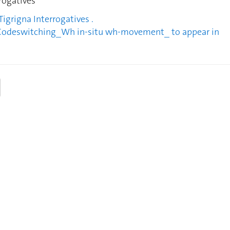
rogatives
Tigrigna Interrogatives .
 Codeswitching_Wh in-situ wh-movement_ to appear in