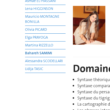
Asmae EL-HASSANI
Lena HIGGINSON
Mauricio MONTAGNE
BONILLA
Olivia PICARD
Elga PRAYOGA
Martina RIZZELLO
Bahareh SAMIMI
Alessandra SCODELLARI
Domaine
Lidija TASIC
Syntaxe théoriqu
Syntaxe compara
Syntaxe du persa
Syntaxe du tigri
La cartographie 