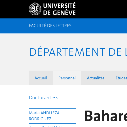
FACULTÉ DES LETTRES
DÉPARTEMENT DE 
Accueil
Personnel
Actualités
Étude
Doctorant.e.s
Bahar
Maria ANDUEZA
RODRIGUEZ