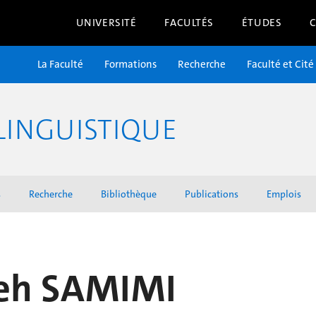
UNIVERSITÉ
FACULTÉS
ÉTUDES
La Faculté
Formations
Recherche
Faculté et Cité
LINGUISTIQUE
s
Recherche
Bibliothèque
Publications
Emplois
eh SAMIMI