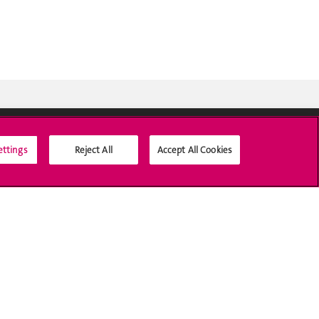
ettings
Reject All
Accept All Cookies
Médias sociaux UNIGE
Accréditation