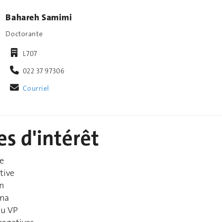
Bahareh Samimi
Doctorante
L707
022 37 97306
Courriel
s d'intérêt
e
tive
n
gna
du VP