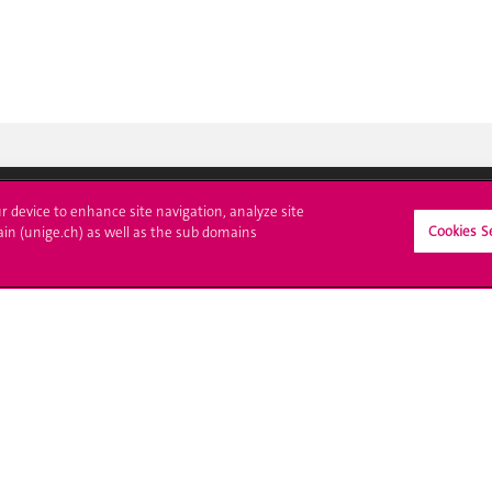
ur device to enhance site navigation, analyze site
Cookies S
ain (unige.ch) as well as the sub domains
crire à l'UNIGE
L'UNIGE vous informe
culations
UNIGE Mobile
es administratives
Médias
ne question
Offres d'emploi
Bibliothèque
Calendrier académique