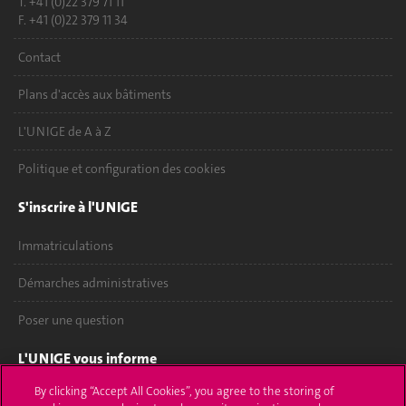
T. +41 (0)22 379 71 11
F. +41 (0)22 379 11 34
Contact
Plans d'accès aux bâtiments
L'UNIGE de A à Z
Politique et configuration des cookies
S'inscrire à l'UNIGE
Immatriculations
Démarches administratives
Poser une question
L'UNIGE vous informe
By clicking “Accept All Cookies”, you agree to the storing of
UNIGE Mobile