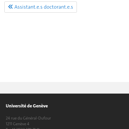
Assistant.e.s doctorant.e.s
Université de Genève
24 rue du Général-Dufour
1211 Genève 4