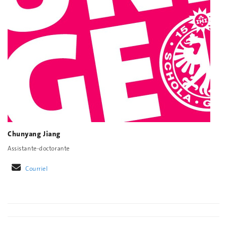
Chunyang Jiang
Assistante-doctorante
Courriel