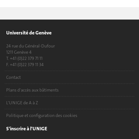
Université de Genève
24 rue du Général-Dufour
1211 Genève 4
T. +41 (0)22 379 71 11
F. +41 (0)22 379 11 34
Contact
Plans d'accès aux bâtiments
L'UNIGE de A à Z
Politique et configuration des cookies
S'inscrire à l'UNIGE