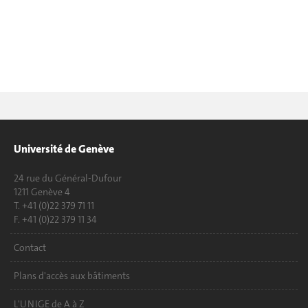
Université de Genève
24 rue du Général-Dufour
1211 Genève 4
T. +41 (0)22 379 71 11
F. +41 (0)22 379 11 34
Contact
Plans d'accès aux bâtiments
L'UNIGE de A à Z