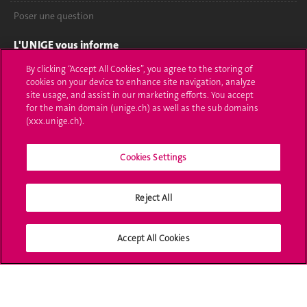
Poser une question
L'UNIGE vous informe
By clicking “Accept All Cookies”, you agree to the storing of
UNIGE Mobile
cookies on your device to enhance site navigation, analyze
site usage, and assist in our marketing efforts. You accept
Médias
for the main domain (unige.ch) as well as the sub domains
(xxx.unige.ch).
Offres d'emploi
Cookies Settings
Bibliothèque
Calendrier académique
Reject All
Médias sociaux UNIGE
Accept All Cookies
Accréditation