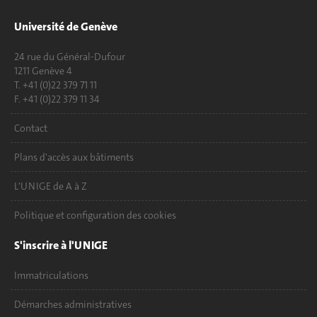
Université de Genève
24 rue du Général-Dufour
1211 Genève 4
T. +41 (0)22 379 71 11
F. +41 (0)22 379 11 34
Contact
Plans d'accès aux bâtiments
L'UNIGE de A à Z
Politique et configuration des cookies
S'inscrire à l'UNIGE
Immatriculations
Démarches administratives