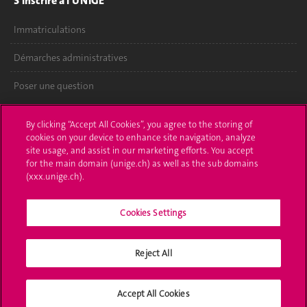
S'inscrire à l'UNIGE
Immatriculations
Démarches administratives
Poser une question
L'UNIGE vous informe
By clicking “Accept All Cookies”, you agree to the storing of
cookies on your device to enhance site navigation, analyze
UNIGE Mobile
site usage, and assist in our marketing efforts. You accept
for the main domain (unige.ch) as well as the sub domains
Médias
(xxx.unige.ch).
Offres d'emploi
Cookies Settings
Bibliothèque
Reject All
Calendrier académique
Médias sociaux UNIGE
Accept All Cookies