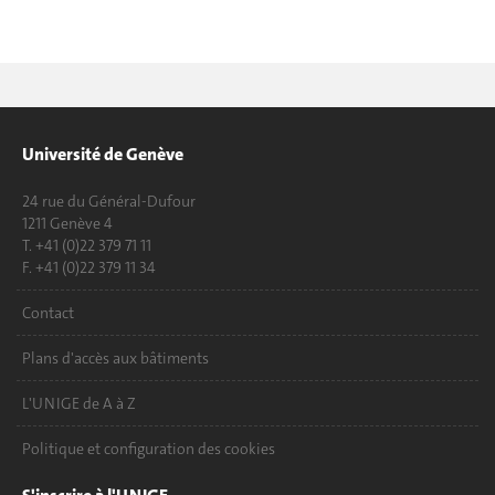
Université de Genève
24 rue du Général-Dufour
1211 Genève 4
T. +41 (0)22 379 71 11
F. +41 (0)22 379 11 34
Contact
Plans d'accès aux bâtiments
L'UNIGE de A à Z
Politique et configuration des cookies