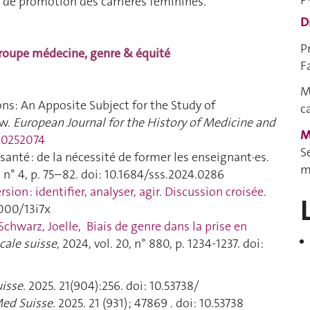
ts de promotion des carrières féminines.
D
P
roupe médecine, genre & équité
F
M
ns: An Apposite Subject for the Study of
c
ew.
European Journal for the History of Medicine and
M
-20252074
S
anté : de la nécessité de former les enseignant·es.
m
2, n° 4, p. 75–82. doi: 10.1684/sss.2024.0286
sion : identifier, analyser, agir. Discussion croisée
.
.4000/13i7x
Schwarz, Joelle
,
Biais de genre dans la prise en
ale suisse
, 2024, vol. 20, n° 880, p. 1234‑1237. doi:
isse.
2025. 21(904):256. doi: 10.53738/
ed Suisse
. 2025. 21 (931) ; 47869 . doi: 10.53738