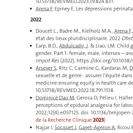
10.53738/REVMED.2023.19.824.831.
Arena F
, Epiney E. Les dépressions périnata
2022
Doucet L., Badre M., Kielholz M.A.,
Arena F
.
état des lieux pluridisciplinaire. 2022
Obst
Earp, B.D.,
Abdulcadir, J
. & Liao, LM. Child 
gender. Part 1: female, male, intersex—and
Impot Res
(2022). https://doi.org/10.103
Arsever S
, Ritz C, Carmine G, Kardaras M,
D
sexuelle et de genre : assurer l’équité dan
medicine:ensuring equity in health care de
10.53738/REVMED.2022.18.791.1518.
Dominicé Dao M
, Gerosa D, Pélieu I, Ha
perceptions of epidural analgesia for labou
2022;12(4):e057125. doi: 10.1136/bmjopen-
de la Recherche Clinique
2023
)
Najjar I,
Socquet J
,
Gayet-Ageron A
, Ricou 