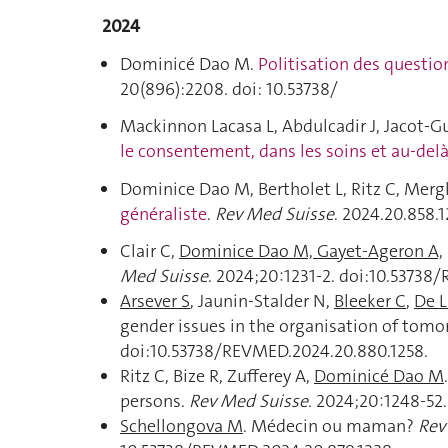
2024
Dominicé Dao M.
Politisation des questio
20(896):2208. doi: 10.53738/
Mackinnon Lacasa L, Abdulcadir J, Jacot-
le consentement, dans les soins et au-del
Dominice Dao M
,
Bertholet
L,
Ritz
C,
Merg
généraliste
.
Rev Med Suisse
. 2024.20.858.1
Clair C,
Dominice Dao M, Gayet-Ageron A,
Med Suisse
. 2024;20:1231-2. doi:10.53738
Arsever S
, Jaunin-Stalder N,
Bleeker C
,
De L
gender issues in the organisation of tomo
doi:10.53738/REVMED.2024.20.880.1258.
Ritz C, Bize R, Zufferey A,
Dominicé Dao M
persons.
Rev Med Suisse.
2024;20:1248-52.
Schellongova M
. Médecin ou maman?
Rev