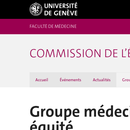
FACULTÉ DE MÉDECINE
COMMISSION DE L’
Accueil
Événements
Actualités
Grou
Groupe médeci
équité