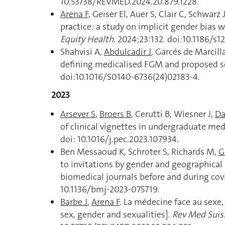
10.53738/REVMED.2024.20.879.1228.
Arena F,
Geiser El, Auer S, Clair C, Schwarz 
practice: a study on implicit gender bias w
Equity Health
. 2024;23:132. doi:10.1186/s
Shahvisi A,
Abdulcadir J
, Garcés de Marcill
defining medicalised FGM and proposed s
doi:10.1016/S0140-6736(24)02183-4.
2023
Arsever S
,
Broers B
, Cerutti B, Wiesner J,
Da
of clinical vignettes in undergraduate med
doi: 10.1016/j.pec.2023.107934.
Ben Messaoud K, Schroter S, Richards M,
G
to invitations by gender and geographical
biomedical journals before and during co
10.1136/bmj-2023-075719.
Barbe J
,
Arena F
. La médecine face au sexe,
sex, gender and sexualities].
Rev Med Suis