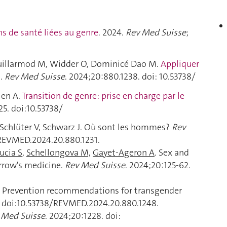
ns de santé liées au genre
. 2024.
Rev Med Suisse
;
Guillarmod M, Widder O, Dominicé Dao M.
Appliquer
à
.
Rev Med Suisse
. 2024;20:880.1238. doi: 10.53738/
len
A.
Transition de genre: prise en charge par le
25. doi:10.53738/
Schlüter V, Schwarz J. Où sont les hommes?
Rev
/REVMED.2024.20.880.1231.
ucia S
,
Schellongova M,
Gayet-Ageron A
. Sex and
rrow's medicine.
Rev Med Suisse
. 2024;20:125-62.
. Prevention recommendations for transgender
 doi:10.53738/REVMED.2024.20.880.1248.
 Med Suisse
. 2024;20:1228. doi: