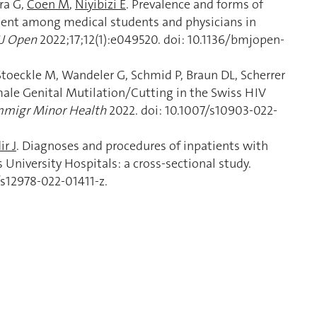
ara G,
Coen M
,
Niyibizi E
. Prevalence and forms of
ment among medical students and physicians in
J Open
2022;17;12(1):e049520. doi: 10.1136/bmjopen-
Stoeckle M, Wandeler G, Schmid P, Braun DL, Scherrer
male Genital Mutilation/Cutting in the Swiss HIV
mmigr Minor Health
2022. doi: 10.1007/s10903-022-
r J
. Diagnoses and procedures of inpatients with
 University Hospitals: a cross-sectional study.
6/s12978-022-01411-z.