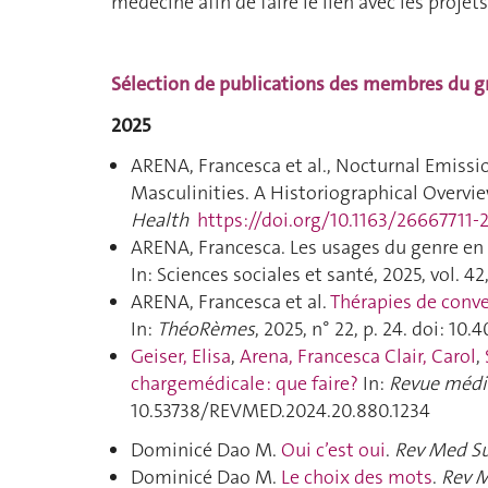
médecine afin de faire le lien avec les proje
Sélection de publications des membres du g
2025
ARENA, Francesca et al., Nocturnal Emissio
Masculinities. A Historiographical Overvi
Health
https://doi.org/10.1163/26667711
ARENA, Francesca. Les usages du genre en s
In: Sciences sociales et santé, 2025, vol. 4
ARENA, Francesca et al.
Thérapies de conver
In:
ThéoRèmes
, 2025, n° 22, p. 24. doi: 10
Geiser, Elisa
,
Arena, Francesca
Clair, Carol
,
chargemédicale : que faire?
In:
Revue médic
10.53738/REVMED.2024.20.880.1234
Dominicé Dao M.
Oui c’est oui
.
Rev Med Su
Dominicé Dao M.
Le choix des mots
.
Rev M