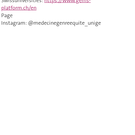
Swissuniversities:
https://www.gems-
platform.ch/en
Page
Instagram: @medecinegenreequite_unige