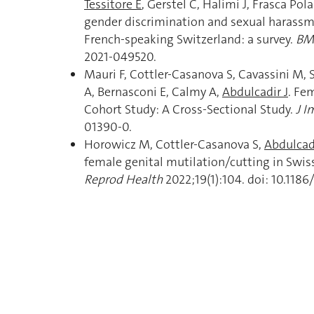
Tessitore E
, Gerstel C, Halimi J, Frasca Pol
gender discrimination and sexual harass
French-speaking Switzerland: a survey.
BM
2021-049520.
Mauri F, Cottler-Casanova S, Cavassini M, 
A, Bernasconi E, Calmy A,
Abdulcadir J
. Fe
Cohort Study: A Cross-Sectional Study.
J I
01390-0.
Horowicz M, Cottler-Casanova S,
Abdulcadi
female genital mutilation/cutting in Swiss
Reprod Health
2022;19(1):104. doi: 10.118