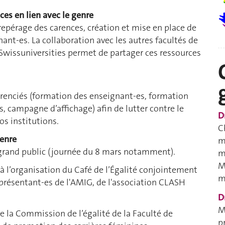
es en lien avec le genre
repérage des carences, création et mise en place de
nt-es. La collaboration avec les autres facultés de
 Swissuniversities permet de partager ces ressources
férenciés (formation des enseignant-es, formation
, campagne d’affichage) afin de lutter contre le
D
os institutions.
C
genre
m
rand public (journée du 8 mars notamment).
m
M
à l’organisation du Café de l’Égalité conjointement
m
présentant-es de l'AMIG, de l'association CLASH
D
M
e la Commission de l’égalité de la Faculté de
p