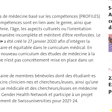
5
A
es de médecine basé sur les compétences (PROFILES)
c
mpétences sont en lien avec le genre, ainsi que
d
ie, l’âge, les aspects culturels ou l’orientation
 manière incomplète et méritent d’être renforcées. Le
é»
a été créé le 27 janvier 2020 afin d’intégrer la
ire et équitable dans le curriculum médical. En
 le nouveau curriculum des études de médecine à la
ve n’est pas concrètement mise en place dans un
Pu
gtaine de membres bénévoles dont des étudiant-es
2
ns clinicien-nes et chercheurs/euses, ainsi qu’une
E
gue médicale et des chercheurs/euses en médecine
p
s Gender Health Network et participe à un projet
ement de Swissuniversities pour 2021-24.