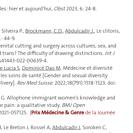
les: hier et aujourd’hui,
Obst
2023, 6: 24-8.
, Silveira P.,
Brockmann, C.D.
,
Abdulcadir J.
, Le clitoris,
. : 44-9.
genital cutting and surgery across cultures, sex, and
 trans? The difficulty of drawing distinctions.
Int J
8/s41443-022-00639-4.
e Lucia S
,
Dominicé Dao M
. Médecine et diversité
s les soins de santé [Gender and sexual diversity
livery].
Rev Med Suisse
. 2022;18(791):1518-1523. doi:
ller G. Allophone immigrant women's knowledge and
r pain: a qualitative study.
BMJ Open
2021-057125.
(
Prix Médecine & Genre
de la Journée
B, Le Breton J, Rossel A,
Abdulcadir J
, Soroken C,