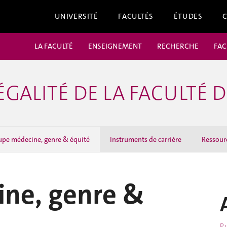
UNIVERSITÉ
FACULTÉS
ÉTUDES
LA FACULTÉ
ENSEIGNEMENT
RECHERCHE
FAC
ÉGALITÉ DE LA FACULTÉ 
pe médecine, genre & équité
Instruments de carrière
Ressour
ne, genre &
Pu