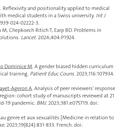
J. Reflexivity and positionality applied to medical
ith medical students in a Swiss university.
Int J
12939-024-02222-3.
a M, Chepkoech Ritich T, Earp BD. Problems in
olutions.
Lancet
. 2024;404:P1924.
o Dominice M
. A gender biased hidden curriculum
ical training.
Patient Educ Couns
. 2023;116:107934.
ayet-Ageron A
. Analysis of peer reviewers' response
 region: cohort study of manuscripts reviewed at 21
vid-19 pandemic.
BMJ
. 2023;381:e075719. doi:
 au genre et aux sexualités [Medicine in relation to
se
. 2023;19(824):831-833. French. doi: