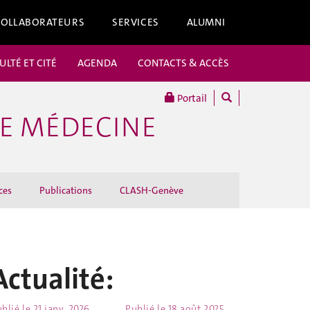
COLLABORATEURS
SERVICES
ALUMNI
ULTÉ ET CITÉ
AGENDA
CONTACTS & ACCÈS
Portail
DE MÉDECINE
ces
Publications
CLASH-Genève
Actualité:
blié le
21 janv. 2026
Publié le
18 août 2025