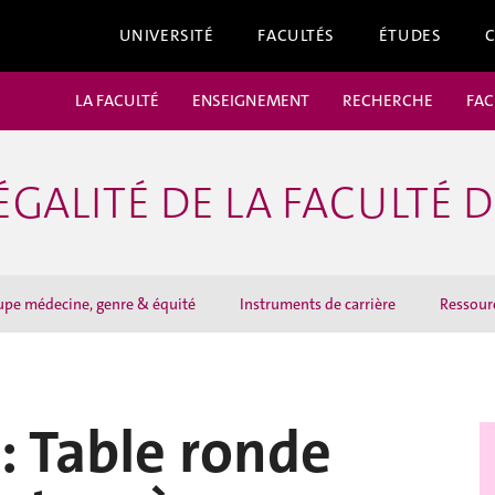
UNIVERSITÉ
FACULTÉS
ÉTUDES
LA FACULTÉ
ENSEIGNEMENT
RECHERCHE
FAC
ÉGALITÉ DE LA FACULTÉ 
pe médecine, genre & équité
Instruments de carrière
Ressour
: Table ronde