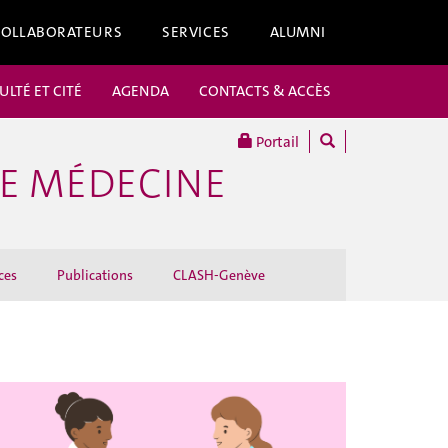
COLLABORATEURS
SERVICES
ALUMNI
ULTÉ ET CITÉ
AGENDA
CONTACTS & ACCÈS
Portail
DE MÉDECINE
ces
Publications
CLASH-Genève