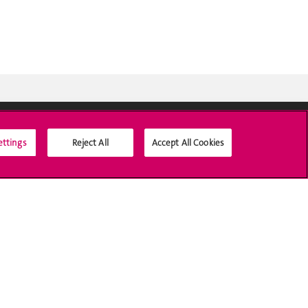
ettings
Reject All
Accept All Cookies
Médias sociaux UNIGE
Accréditation