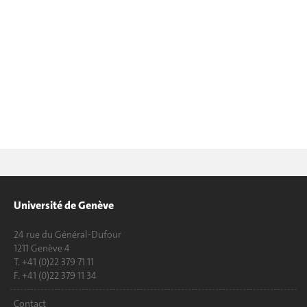
Université de Genève
24 rue du Général-Dufour
1211 Genève 4
T. +41 (0)22 379 71 11
F. +41 (0)22 379 11 34
Contact