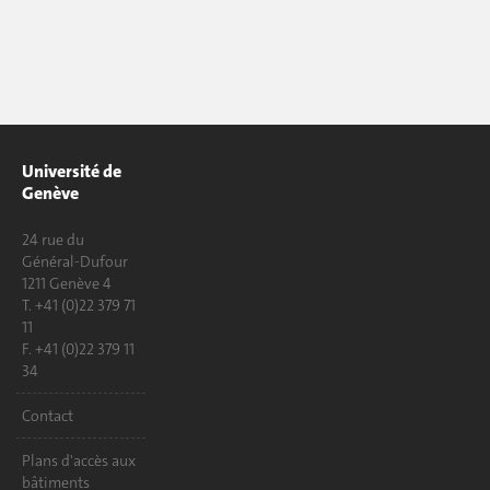
Université de
Genève
24 rue du
Général-Dufour
1211 Genève 4
T. +41 (0)22 379 71
11
F. +41 (0)22 379 11
34
Contact
Plans d'accès aux
bâtiments