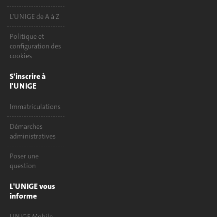
L'UNIGE de A à Z
Politique et
configuration des
cookies
S'inscrire à
l'UNIGE
Immatriculations
Démarches
administratives
Poser une
question
L'UNIGE vous
informe
UNIGE Mobile