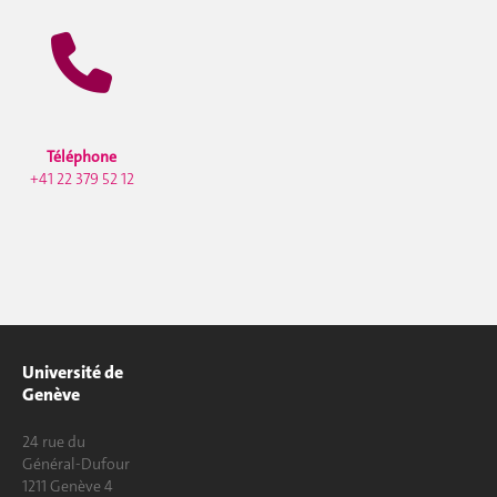
Téléphone
+41 22 379 52 12
Université de
Genève
24 rue du
Général-Dufour
1211 Genève 4