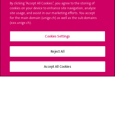
By clicking “Accept All Cookies”, you agree to the storing of
Bibliothèque
cookies on your device to enhance site navigation, analyze
site usage, and assist in our marketing efforts. You accept
Calendrier
for the main domain (unige.ch) as well as the sub domains
académique
(xxx.unige.ch).
Médias sociaux
Cookies Settings
UNIGE
Reject All
Accept All Cookies
Accréditation