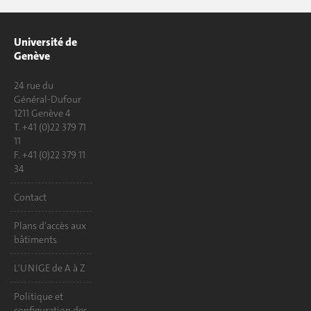
Université de
Genève
24 rue du
Général-Dufour
1211 Genève 4
T. +41 (0)22 379 71
11
F. +41 (0)22 379 11
34
Contact
Plans d'accès aux
bâtiments
L'UNIGE de A à Z
Politique et
configuration des