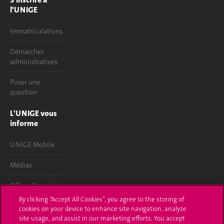
l'UNIGE
Immatriculations
Démarches
administratives
Poser une
question
L'UNIGE vous
informe
UNIGE Mobile
Médias
Offres d'emploi
By clicking “Accept All Cookies”, you agree to the storing of
Bibliothèque
cookies on your device to enhance site navigation, analyze
site usage, and assist in our marketing efforts. You accept