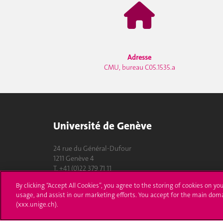
Adresse
CMU, bureau C05.1535.a
Université de Genève
24 rue du Général-Dufour
1211 Genève 4
T. +41 (0)22 379 71 11
F. +41 (0)22 379 11 34
By clicking “Accept All Cookies”, you agree to the storing of cookies on yo
usage, and assist in our marketing efforts. You accept for the main dom
Contact
(xxx.unige.ch).
Plans d'accès aux bâtiments