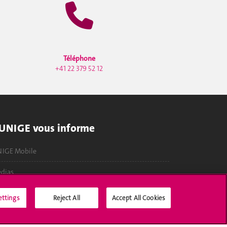
Téléphone
+41 22 379 52 12
'UNIGE vous informe
IGE Mobile
dias
fres d'emploi
ettings
Reject All
Accept All Cookies
bliothèque