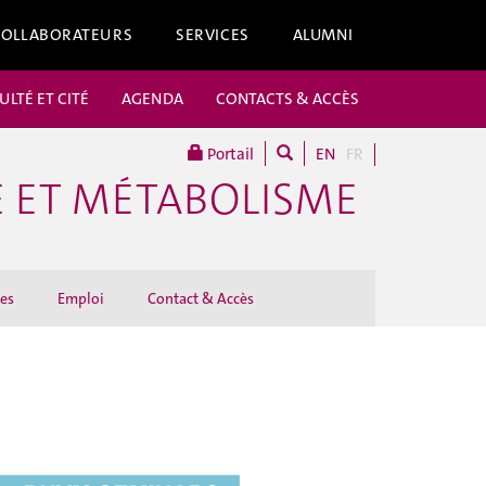
COLLABORATEURS
SERVICES
ALUMNI
ULTÉ ET CITÉ
AGENDA
CONTACTS & ACCÈS
Portail
EN
FR
E ET MÉTABOLISME
es
Emploi
Contact & Accès