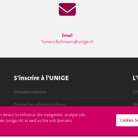
Email
Tamara.Bollmann@unige.ch
S'inscrire à l'UNIGE
L
Immatriculations
UN
Démarches administratives
Mé
ur device to enhance site navigation, analyze site
Poser une question
Of
Cookies S
ain (unige.ch) as well as the sub domains
Bi