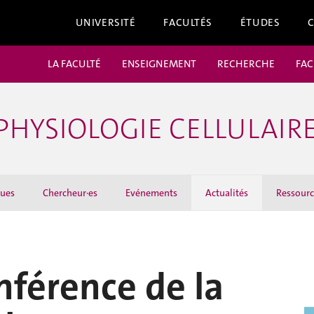
UNIVERSITÉ
FACULTÉS
ÉTUDES
LA FACULTÉ
ENSEIGNEMENT
RECHERCHE
FAC
HYSIOLOGIE CELLULAIR
ques
Chercheur·es
Evénements
Actualités
Ressourc
nférence de la