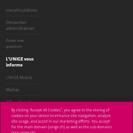
Immatriculations
Démarches
administratives
Poser une
question
L'UNIGE vous
informe
UNIGE Mobile
Médias
Offres d'emploi
By clicking “Accept All Cookies”, you agree to the storing of
Bibliothèque
cookies on your device to enhance site navigation, analyze
site usage, and assist in our marketing efforts. You accept
Calendrier
for the main domain (unige.ch) as well as the sub domains
académique
(xxx.unige.ch).