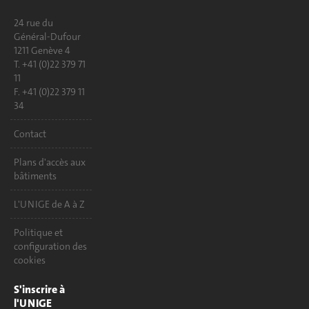
24 rue du
Général-Dufour
1211 Genève 4
T. +41 (0)22 379 71
11
F. +41 (0)22 379 11
34
Contact
Plans d'accès aux
bâtiments
L'UNIGE de A à Z
Politique et
configuration des
cookies
S'inscrire à
l'UNIGE