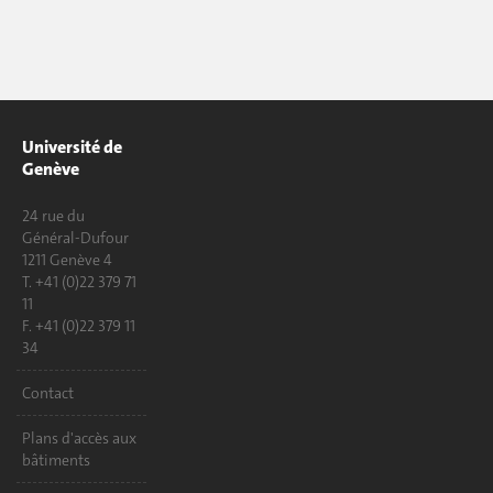
Université de
Genève
24 rue du
Général-Dufour
1211 Genève 4
T. +41 (0)22 379 71
11
F. +41 (0)22 379 11
34
Contact
Plans d'accès aux
bâtiments