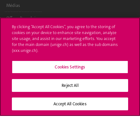
Médias
Offres d'emploi
By clicking “Accept All Cookies”, you agree to the storing of
Bibliothèque
cookies on your device to enhance site navigation, analyze
site usage, and assist in our marketing efforts. You accept
Calendrier
for the main domain (unige.ch) as well as the sub domains
académique
(xxx.unige.ch).
Médias sociaux
Cookies Settings
UNIGE
Reject All
Accept All Cookies