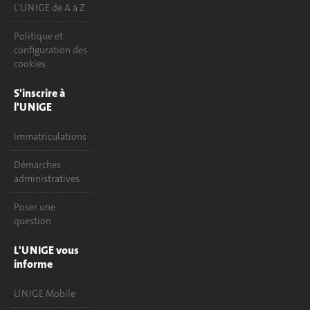
L'UNIGE de A à Z
Politique et
configuration des
cookies
S'inscrire à
l'UNIGE
Immatriculations
Démarches
administratives
Poser une
question
L'UNIGE vous
informe
UNIGE Mobile