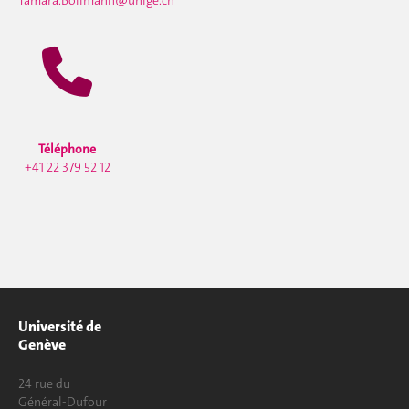
Téléphone
+41 22 379 52 12
Université de
Genève
24 rue du
Général-Dufour