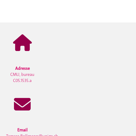
Adresse
CMU, bureau
C05.1535.a
Email
Tamara.Bollmann@unige.ch