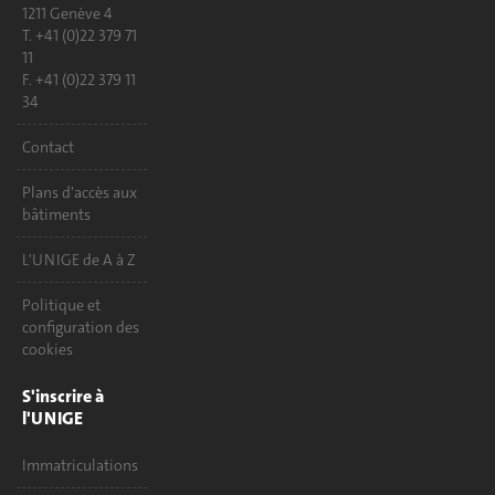
1211 Genève 4
T. +41 (0)22 379 71
11
F. +41 (0)22 379 11
34
Contact
Plans d'accès aux
bâtiments
L'UNIGE de A à Z
Politique et
configuration des
cookies
S'inscrire à
l'UNIGE
Immatriculations