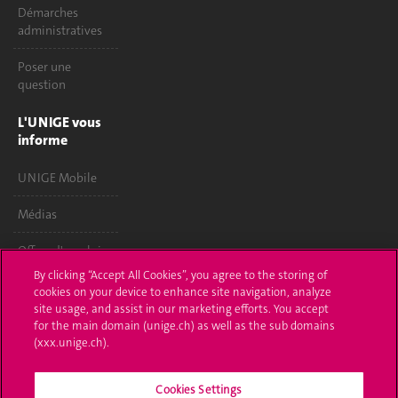
Démarches
administratives
Poser une
question
L'UNIGE vous
informe
UNIGE Mobile
Médias
Offres d'emploi
By clicking “Accept All Cookies”, you agree to the storing of
Bibliothèque
cookies on your device to enhance site navigation, analyze
site usage, and assist in our marketing efforts. You accept
Calendrier
for the main domain (unige.ch) as well as the sub domains
académique
(xxx.unige.ch).
Médias sociaux
Cookies Settings
UNIGE