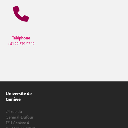
Téléphone
+41 22 379 52 12
Université de
Genève
24 rue du
Général-Dufour
1211 Genève 4