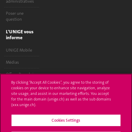
administratives
Poser une
question
L'UNIGE vous
informe
UNIGE Mobile
Médias
Offres d'emploi
By clicking “Accept All Cookies”, you agree to the storing of
Bibliothèque
cookies on your device to enhance site navigation, analyze
site usage, and assist in our marketing efforts. You accept
Calendrier
for the main domain (unige.ch) as well as the sub domains
académique
(xxx.unige.ch).
Médias sociaux
Cookies Settings
UNIGE