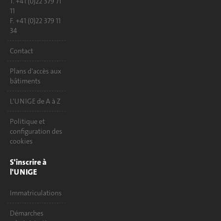
T. +41 (0)22 379 71
11
F. +41 (0)22 379 11
34
Contact
Plans d'accès aux
bâtiments
L'UNIGE de A à Z
Politique et
configuration des
cookies
S'inscrire à
l'UNIGE
Immatriculations
Démarches