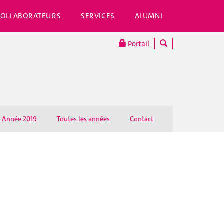
COLLABORATEURS
SERVICES
ALUMNI
Portail
Année 2019
Toutes les années
Contact