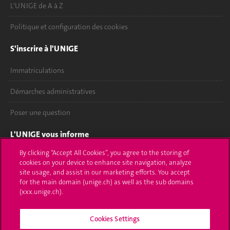
L'UNIGE de A à Z
Politique et configuration des cookies
S'inscrire à l'UNIGE
Immatriculations
Démarches administratives
Poser une question
L'UNIGE vous informe
By clicking “Accept All Cookies”, you agree to the storing of
UNIGE Mobile
cookies on your device to enhance site navigation, analyze
site usage, and assist in our marketing efforts. You accept
Médias
for the main domain (unige.ch) as well as the sub domains
(xxx.unige.ch).
Offres d'emploi
Bibliothèque
Cookies Settings