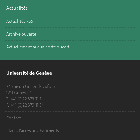
Actualités
Actualités RSS
Archive ouverte
Actuellement aucun poste ouvert
Université de Genève
24 rue du Général-Dufour
1211 Genève 4
T. +41 (0)22 379 71 11
F. +41 (0)22 379 11 34
Contact
Plans d'accès aux bâtiments