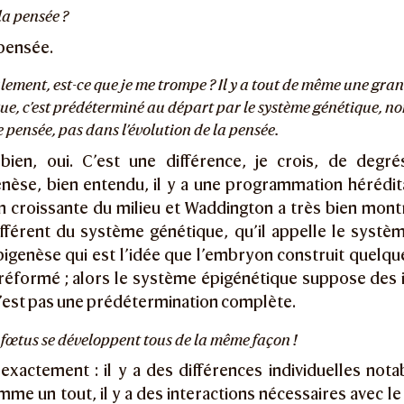
 la pensée ?
pensée.
eulement, est-ce que je me trompe ? Il y a tout de même une gran
ue, c’est prédéterminé au départ par le système génétique, no
e pensée, pas dans l’évolution de la pensée.
ien, oui. C’est une différence, je crois, de degr
èse, bien entendu, il y a une programmation héréditai
n croissante du milieu et Waddington a très bien montré
fférent du système génétique, qu’il appelle le systè
igenèse qui est l’idée que l’embryon construit quelqu
réformé ; alors le système épigénétique suppose des i
n’est pas une prédétermination complète.
es fœtus se développent tous de la même façon !
exactement : il y a des différences individuelles nota
mme un tout, il y a des interactions nécessaires avec le 