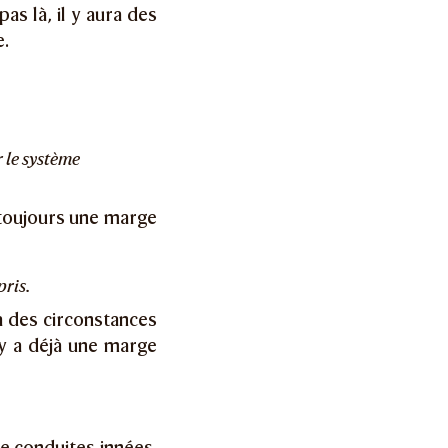
as là, il y aura des
e.
r le système
 toujours une marge
pris.
a des circonstances
l y a déjà une marge
e conduites innées.