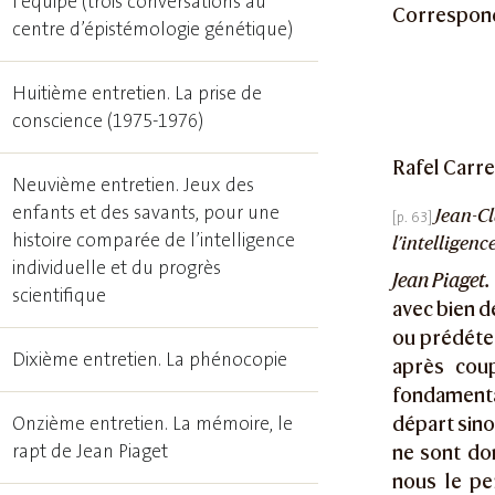
l’équipe (trois conversations au
Corresponda
centre d’épistémologie génétique)
Huitième entretien. La prise de
conscience (1975-1976)
Rafel Carre
Neuvième entretien. Jeux des
enfants et des savants, pour une
Jean-Cl
histoire comparée de l’intelligence
l’intelligen
individuelle et du progrès
Jean Piaget.
scientifique
avec bien d
ou prédéter
Dixième entretien. La phénocopie
après coup
fondamenta
Onzième entretien. La mémoire, le
départ sino
rapt de Jean Piaget
ne sont don
nous le pe