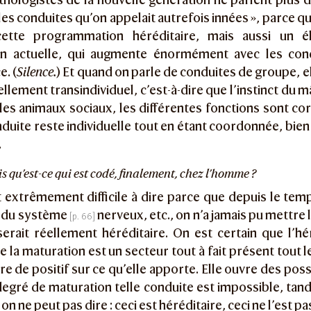
 les conduites qu’on appelait autrefois innées », parce qu’
cette programmation héréditaire, mais aussi un él
on actuelle, qui augmente énormément avec les con
e. (
Silence.
) Et quand on parle de conduites de groupe, el
ellement transindividuel, c’est-à-dire que l’instinct du m
 les animaux sociaux, les différentes fonctions sont cor
nduite reste individuelle tout en étant coordonnée, bien 
.
ais qu’est-ce qui est codé, finalement, chez l’homme ?
 extrêmement difficile à dire parce que depuis le temp
 du système
nerveux, etc., on n’a jamais pu mettre 
erait réellement héréditaire. On est certain que l’hé
e la maturation est un secteur tout à fait présent tout 
re de positif sur ce qu’elle apporte. Elle ouvre des possi
degré de maturation telle conduite est impossible, tandi
on ne peut pas dire : ceci est héréditaire, ceci ne l’est pa