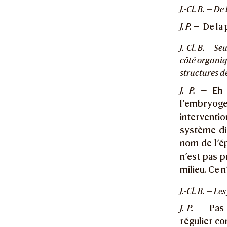
J.-Cl. B. — De
J. P. —
De la 
J.-Cl. B. — S
côté organiq
structures d
J. P.
— Eh b
l’embryogen
interventio
système di
nom de l’ép
n’est pas p
milieu. Ce 
J.-Cl. B. — L
J. P. —
Pas 
régulier co