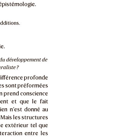
’épistémologie.
additions.
ie.
s du développement de
raliste ?
 différence profonde
res sont préformées
en prend conscience
ent et que le fait
ien n’est donné au
 Mais les structures
e extérieur tel que
teraction entre les