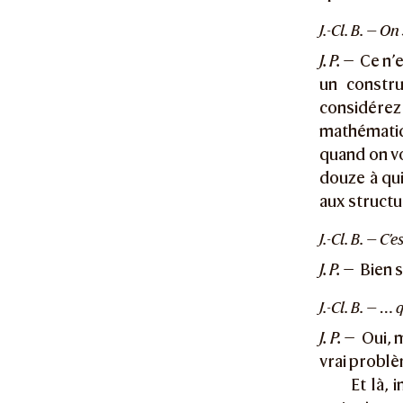
J.-Cl. B. — O
J. P. —
Ce n’e
un constru
considére
mathématiqu
quand on vo
douze à qu
aux structu
J.-Cl. B. — C
J. P. —
Bien s
J.-Cl. B. — 
J. P. —
Oui, m
vrai problè
Et là, 