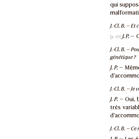
qui suppose
malformatio
J.-Cl. B. — E
J. P. —
C
J.-Cl. B. — P
génétique ?
J. P.
— Même p
d’accommod
J.-Cl. B. — J
J. P.
— Oui, b
très variab
d’accommoda
J.-Cl. B. — C
J. P.
— Les ét