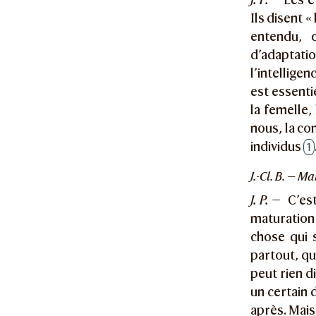
Ils disent «
entendu, 
d’adaptati
l’intelligenc
est essenti
la femelle,
nous, la co
individus
1
J.-Cl. B. — M
J. P. —
C’est
maturation
chose qui s
partout, qu
peut rien di
un certain 
après. Mais 