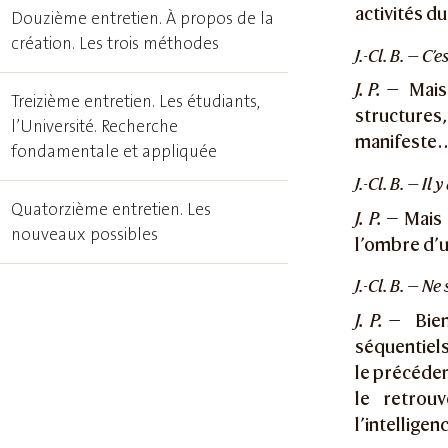
activités du
Douzième entretien. À propos de la
création. Les trois méthodes
J.-Cl. B. — C
J. P. —
Mais,
Treizième entretien. Les étudiants,
structure
l’Université. Recherche
manifeste
fondamentale et appliquée
J.-Cl. B. — I
Quatorzième entretien. Les
J. P.
— Mais 
nouveaux possibles
l’ombre d’u
J.-Cl. B. — N
J. P. —
Bien
séquentiels
le précéden
le retrou
l’intelligen