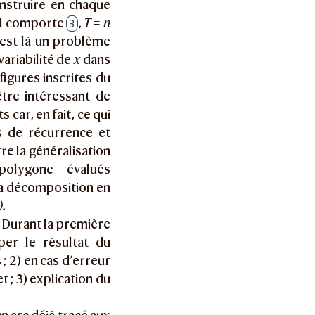
onstruire en chaque
’il comporte
,
T = n
3
est là un problème
ariabilité de
x
dans
 figures inscrites du
être intéressant de
car, en fait, ce qui
fs de récurrence et
re la généralisation
polygone évalués
la décomposition en
).
 Durant la première
per le résultat du
; 2) en cas d’erreur
t ; 3) explication du