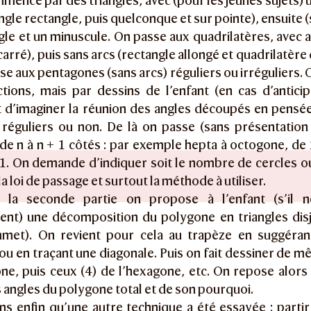
ence par des triangles, avec (pour les jeunes sujets) u
angle rectangle, puis quelconque et sur pointe), ensuite 
gle et un minuscule. On passe aux quadrilatères, avec 
 carré), puis sans arcs (rectangle allongé et quadrilatèr
se aux pentagones (sans arcs) réguliers ou irréguliers.
ctions, mais par dessins de l’enfant (en cas d’antici
 d’imaginer la réunion des angles découpés en pensée
réguliers ou non. De là on passe (sans présentation 
e n à n + 1 côtés : par exemple hepta à octogone, de 
1. On demande d’indiquer soit le nombre de cercles ou
a loi de passage et surtout la méthode à utiliser.
 la seconde partie on propose à l’enfant (s’il n
nt) une décomposition du polygone en triangles disjo
et). On revient pour cela au trapèze en suggérant
 ou en traçant une diagonale. Puis on fait dessiner de mê
e, puis ceux (4) de l’hexagone, etc. On repose alors 
angles du polygone total et de son pourquoi.
ns enfin qu’une autre technique a été essayée : partir 