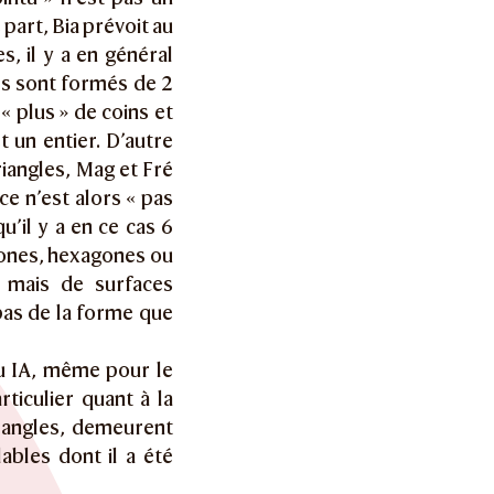
 part, Bia prévoit au
, il y a en général
ils sont formés de 2
 « plus » de coins et
 un entier. D’autre
riangles, Mag et Fré
ce n’est alors « pas
u’il y a en ce cas 6
gones, hexagones ou
 mais de surfaces
pas de la forme que
au IA, même pour le
ticulier quant à la
 angles, demeurent
ables dont il a été