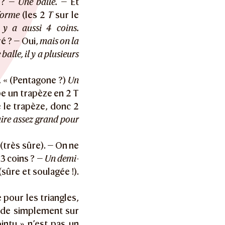
 ? —
Une balle.
— Et
forme
(les 2
T
sur le
l y a aussi 4 coins.
é ? — Oui,
mais on la
alle, il y a plusieurs
.
« (Pentagone ?)
Un
e un trapèze en 2 T
 le trapèze, donc 2
aire assez grand pour
(très sûre). — On ne
 3 coins ? —
Un demi-
(sûre et soulagée !).
 pour les triangles,
onde simplement sur
intu » n’est pas un