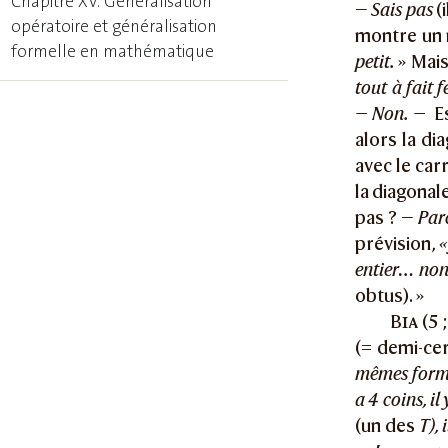
Chapitre XV. Généralisation
—
Sais pas
(i
opératoire et généralisation
montre un
formelle en mathématique
petit.
» Mais
tout à fait 
— Non. —
Es
alors la di
avec le car
la diagonal
pas ? —
Par
prévision,
«
entier… non
obtus). »
Bia
(5 
(= demi-cer
mêmes forme
a 4 coins, il 
(un des
T), 