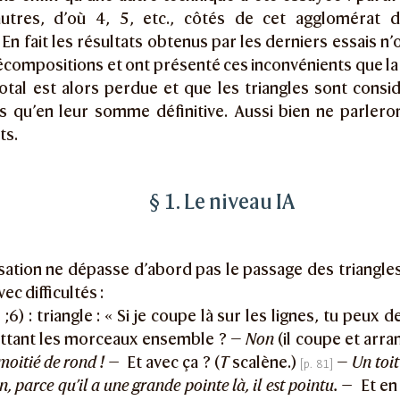
autres, d’où 4, 5, etc., côtés de cet agglomérat 
. En fait les résultats obtenus par les derniers essais n
compositions et ont présenté ces inconvénients que la
otal est alors perdue et que les triangles sont cons
s qu’en leur somme définitive. Aussi bien ne parlero
ts.
§ 1. Le niveau IA
sation ne dépasse d’abord pas le passage des triangles
ec difficultés :
 ;6) : triangle : « Si je coupe là sur les lignes, tu peux 
ettant les morceaux ensemble ? —
Non
(il coupe et arra
oitié de rond ! —
Et avec ça ? (
T
scalène.)
—
Un toit 
, parce qu’il a une grande pointe là, il est pointu. —
Et en