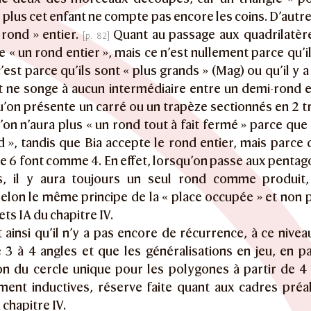
de plus cet enfant ne compte pas encore les coins. D’autre
 rond » entier.
Quant au passage aux quadrilatères
e « un rond entier », mais ce n’est nullement parce qu’
c’est parce qu’ils sont « plus grands » (Mag) ou qu’il y a
t ne songe à aucun intermédiaire entre un demi-rond et
u’on présente un carré ou un trapèze sectionnés en 2 t
on n’aura plus « un rond tout à fait fermé » parce que 
 », tandis que Bia accepte le rond entier, mais parce q
ue 6 font comme 4. En effet, lorsqu’on passe aux penta
s, il y aura toujours un seul rond comme produit,
elon le même principe de la « place occupée » et non 
ets IA du chapitre IV.
t ainsi qu’il n’y a pas encore de récurrence, à ce nive
3 à 4 angles et que les généralisations en jeu, en par
on du cercle unique pour les polygones à partir de 4
ment inductives, réserve faite quant aux cadres préal
 chapitre IV.