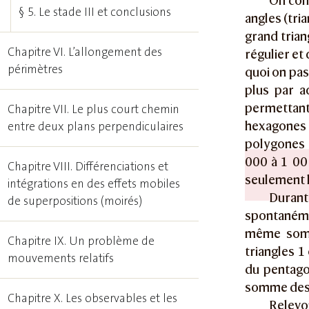
On comm
§ 5. Le stade III et conclusions
angles (tri
grand trian
Chapitre VI. L’allongement des
régulier et
périmètres
quoi on pas
plus par a
permettant
Chapitre VII. Le plus court chemin
hexagones 
entre deux plans perpendiculaires
polygones d
000 à 1 00
Chapitre VIII. Différenciations et
seulement l
intégrations en des effets mobiles
Durant
de superpositions (moirés)
spontanéme
même somm
Chapitre IX. Un problème de
triangles 1
mouvements relatifs
du pentagon
somme des 
Chapitre X. Les observables et les
Relevo