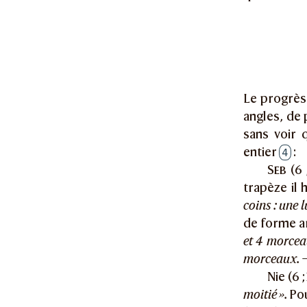
Le progrès 
angles, de
sans voir q
entier
:
4
Seb
(6 
trapèze il 
coins : une 
de forme ar
et 4 morce
morceaux. 
Nie (6 
moitié ».
Pou