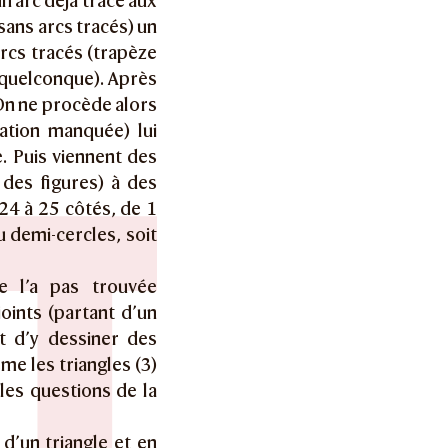
n arc déjà tracé aux
(sans arcs tracés) un
arcs tracés (trapèze
e quelconque). Après
 On ne procède alors
pation manquée) lui
. Puis viennent des
des figures) à des
24 à 25 côtés, de 1
 demi-cercles, soit
e l’a pas trouvée
ints (partant d’un
 d’y dessiner des
me les triangles (3)
les questions de la
d’un triangle et en