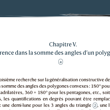
a généralisation
nce dans la somme des angles d’un polygone convexe
Chapitre V.
rrence dans la somme des angles d’un pol
a
oisième recherche sur la généralisation constructive de
a somme des angles des polygones convexes : 180° pour 
adrilatères, 360 + 180° pour les pentagones, etc., soit
s, les quantifications en degrés pouvant être rempla
 : une demi-lune pour les 3 angles du triangle
, une 
2