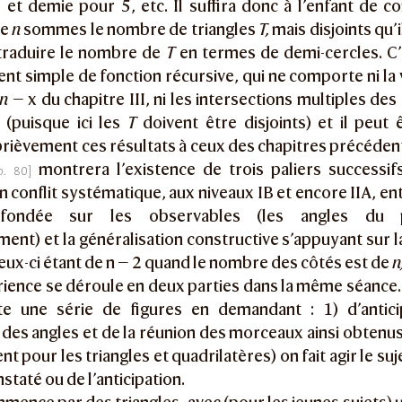
 et demie pour 5, etc. Il suffira donc à l’enfant de c
de
n
sommes le nombre de triangles
T,
mais disjoints qu
 traduire le nombre de
T
en termes de demi-cercles. C’
 simple de fonction récursive, qui ne comporte ni la v
n
— x du chapitre III, ni les intersections multiples des
 (puisque ici les
T
doivent être disjoints) et il peut 
ièvement ces résultats à ceux des chapitres précédents 
montrera l’existence de trois paliers successi
n conflit systématique, aux niveaux IB et encore IIA, ent
 fondée sur les observables (les angles du 
ent) et la généralisation constructive s’appuyant sur 
ceux-ci étant de n — 2 quand le nombre des côtés est de
n
rience se déroule en deux parties dans la même séance.
e une série de figures en demandant : 1) d’antici
es angles et de la réunion des morceaux ainsi obtenus 
t pour les triangles et quadrilatères) on fait agir le suje
staté ou de l’anticipation.