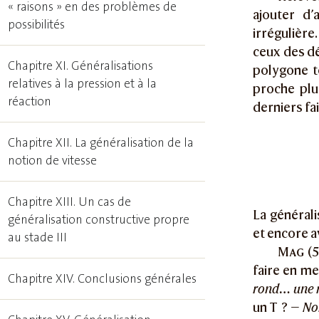
« raisons » en des problèmes de
ajouter d’
possibilités
irrégulière
ceux des dé
Chapitre XI. Généralisations
polygone t
relatives à la pression et à la
proche plu
réaction
derniers fai
Chapitre XII. La généralisation de la
notion de vitesse
Chapitre XIII. Un cas de
La générali
généralisation constructive propre
et encore av
au stade III
Mag
(5
faire en m
Chapitre XIV. Conclusions générales
rond… une m
un T ? —
Non