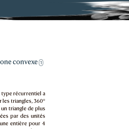
ygone convexe
1
 type récurrentiel a
les triangles, 360°
 un triangle de plus
cées par des unités
lune entière pour 4