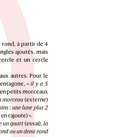
 rond, à partir de 4
ngles ajoutés, mais
cercle et un cercle
aux autres. Pour le
pentagone,
« il y a 5
 en petits morceaux
n morceau
(externe)
coins : une lune plus 2
 en rajoute) ».
re un quart
(essai),
la
rond ou un demi-rond