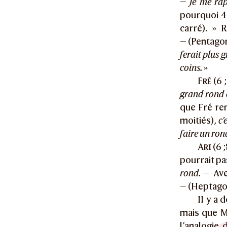
—
Je me rap
pourquoi 4 
carré). » 
— (Pentago
ferait plus 
coins.
»
Fré
(6 
grand rond e
que Fré rem
moitiés),
c’
faire un ron
Ari
(6 
pourrait pa
rond. —
Ave
— (Heptago
II y a 
mais que M
l’analogie