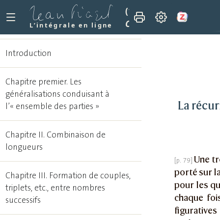
(1978)
Recherches sur l
Chapitre V. La récurre
L’intégrale en ligne
Introduction
Chapitre premier. Les
généralisations conduisant à
La récu
l’« ensemble des parties »
Chapitre II. Combinaison de
longueurs
Une tr
porté sur l
Chapitre III. Formation de couples,
pour les qu
triplets, etc., entre nombres
chaque foi
successifs
figuratives