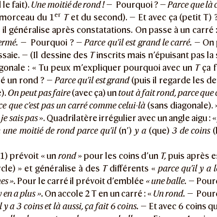
l le fait).
Une moitié de rond ! —
Pourquoi ? —
Parce que là 
er
 morceau du 1
T
et du second). — Et avec ça (petit T)
 il généralise après constatations. On passe à un carré :
fermé. —
Pourquoi ? —
Parce qu’il est grand le carré.
— On 
saie. — (Il dessine des
T
inscrits mais n’épuisant pas la 
agonale : « Tu peux m’expliquer pourquoi avec un
T
ça f
ré un rond ? —
Parce qu’il est grand
(puis il regarde les d
e).
On peut pas faire
(avec ça) un
tout à fait rond, parce que c
ce que c’est pas un carré comme celui-là
(sans diagonale). 
 je sais pas
». Quadrilatère irrégulier avec un angle aigu : 
 une moitié de rond parce qu’il
(n’)
y a
(que)
3 de coins
(
;1) prévoit « un
rond
» pour les coins d’un
T,
puis après e
cle) » et généralise à des
T
différents «
parce qu’il y a
s ».
Pour le carré il prévoit d’emblée
« une balle.
— Pour
y en a plus ».
On accole 2 T en un carré : «
Un rond. —
Pourq
il y a 3 coins et là aussi, ça fait 6 coins.
— Et avec 6 coins qu