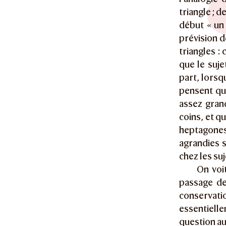
triangle ; 
début « un
prévision d
triangles : 
que le suje
part, lorsq
pensent qu’
assez grand
coins, et q
heptagone
agrandies s
chez les suj
On voi
passage de 
conservati
essentielle
question au