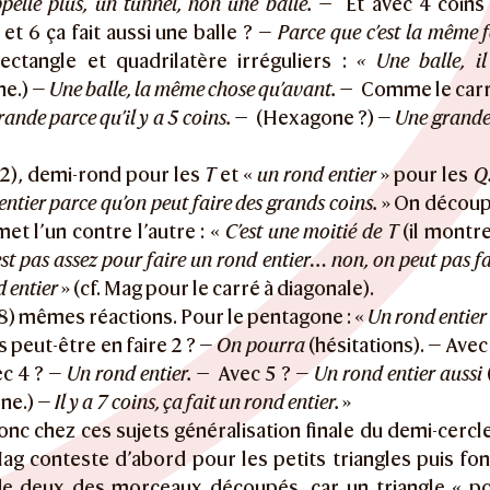
pelle plus, un tunnel, non une balle. —
Et avec 4 coins
et 6 ça fait aussi une balle ? —
Parce que c’est la même 
Rectangle et quadrilatère irréguliers :
« Une balle, i
ne.) —
Une balle, la même chose qu’avant. —
Comme le carr
grande parce qu’il y a 5 coins. —
(Hexagone ?) —
Une grande b
;2), demi-rond pour les
T
et «
un rond entier
» pour les
Q
ntier parce qu’on peut faire des grands coins.
» On découp
et l’un contre l’autre : «
C’est une moitié de T
(il montre
est pas assez pour faire un rond entier… non, on peut pas f
d entier
» (cf. Mag pour le carré à diagonale).
;8) mêmes réactions. Pour le pentagone : «
Un rond entier
s peut-être en faire 2 ? —
On pourra
(hésitations). — Avec
c 4 ? —
Un rond entier. —
Avec 5 ? —
Un rond entier aussi
ne.) —
Il y a 7 coins, ça fait un rond entier.
»
donc chez ces sujets généralisation finale du demi-cercle
ag conteste d’abord pour les petits triangles puis f
 de deux des morceaux découpés, car un triangle « po