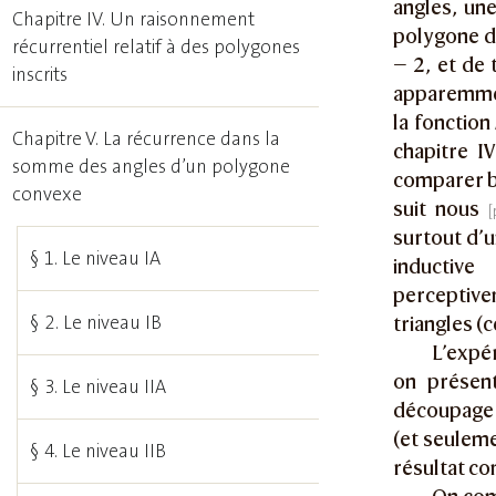
angles, une
Chapitre IV. Un raisonnement
polygone 
récurrentiel relatif à des polygones
— 2, et de
inscrits
apparemment
la fonction
Chapitre V. La récurrence dans la
chapitre IV
somme des angles d’un polygone
comparer br
convexe
suit nous
surtout d’u
§ 1. Le niveau IA
inductive
perceptivem
§ 2. Le niveau IB
triangles (
L’expé
on présent
§ 3. Le niveau IIA
découpage d
(et seulemen
§ 4. Le niveau IIB
résultat con