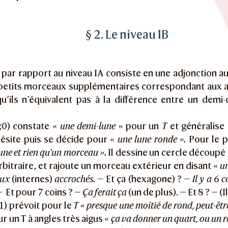
§ 2. Le niveau IB
par rapport au niveau IA consiste en une adjonction au
 petits morceaux supplémentaires correspondant aux a
u’ils n’équivalent pas à la différence entre un demi-
;0) constate «
une demi-lune
» pour un
T
et généralise 
hésite puis se décide pour «
une lune ronde ».
Pour le 
lune et rien qu’un morceau ».
Il dessine un cercle découpé
bitraire, et rajoute un morceau extérieur en disant «
u
aux
(internes)
accrochés.
— Et ça (hexagone) ? —
Il y a 6 
—
Et pour 7 coins ? —
Ça ferait ça
(un de plus). — Et 8 ? — (Il
;1) prévoit pour le
T « presque une moitié de rond, peut-êt
r un T à angles très aigus «
ça va donner un quart, ou un 