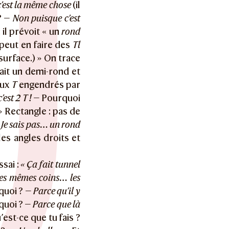
c’est la même chose
(il
 ? —
Non puisque c’est
 il prévoit « un
rond
peut en faire des
Tl
surface.) » On trace
ait un demi-rond et
eux
T
engendrés par
’est 2 T !
— Pourquoi
» Rectangle : pas de
«
Je sais pas… un rond
les angles droits et
ssai :
« Ça fait tunnel
 les mêmes coins… les
quoi ? —
Parce qu’il y
uoi ? —
Parce que là
’est-ce que tu fais ?