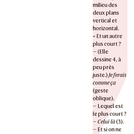
milieu des
deux plans
vertical et
horizontal.
« Et un autre
plus court ?
— (Elle
dessine 4, à
peu près
juste.)
Je ferais
comme ça
(geste
oblique).
— Lequel est
le plus court ?
—
Celui-là
(3).
— Et si on ne