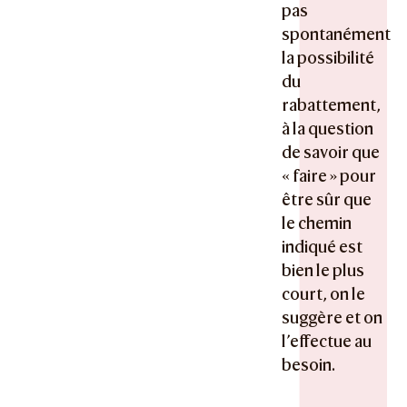
pas
spontanément
la possibilité
du
rabattement,
à la question
de savoir que
« faire » pour
être sûr que
le chemin
indiqué est
bien le plus
court, on le
suggère et on
l’effectue au
besoin.