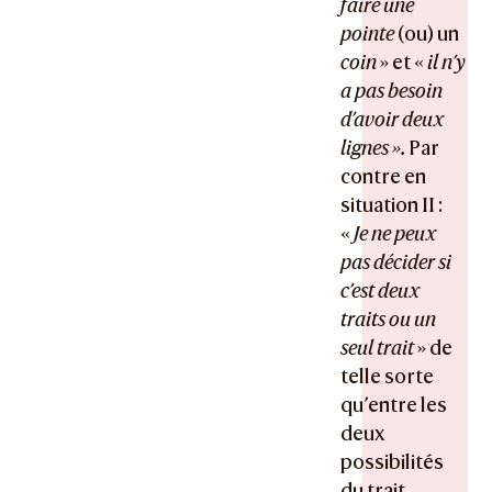
faire une
pointe
(ou) un
coin
» et «
il n’y
a pas besoin
d’avoir deux
lignes ».
Par
contre en
situation II :
«
Je ne peux
pas décider si
c’est deux
traits ou un
seul trait
» de
telle sorte
qu’entre les
deux
possibilités
du trait