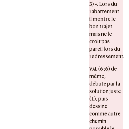
3) ». Lors du
rabattement
il montre le
bon trajet
mais ne le
croit pas
pareil lors du
redressement.
Val
(6 ;6) de
même,
débute par la
solution juste
(1), puis
dessine
comme autre
chemin
possible le