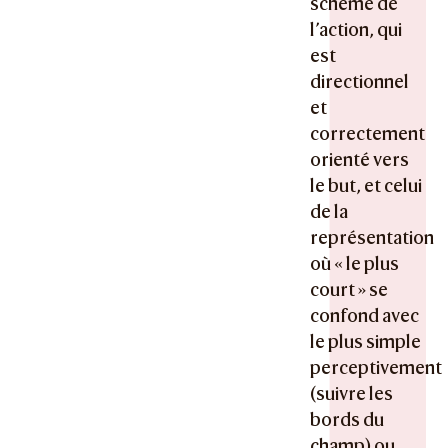
schème de
l’action, qui
est
directionnel
et
correctement
orienté vers
le but, et celui
de la
représentation
où « le plus
court » se
confond avec
le plus simple
perceptivement
(suivre les
bords du
champ) ou