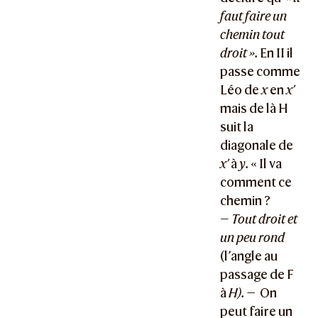
faut faire un
chemin tout
droit ».
En II il
passe comme
Léo de
x
en
x’
mais de là H
suit la
diagonale de
x’
à
y.
« Il va
comment ce
chemin ?
—
Tout droit et
un peu rond
(l’angle au
passage de F
à
H). —
On
peut faire un