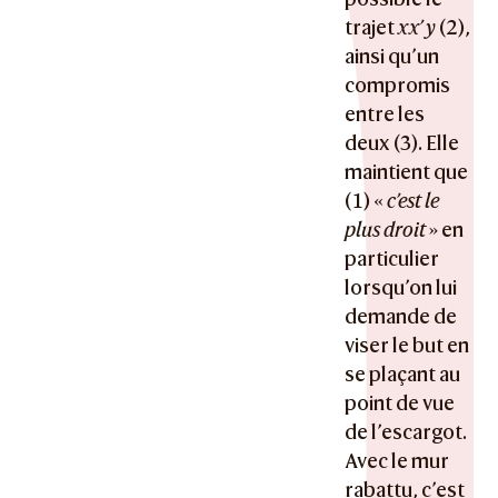
trajet
xx’ y
(2),
ainsi qu’un
compromis
entre les
deux (3). Elle
maintient que
(1) «
c’est le
plus droit
» en
particulier
lorsqu’on lui
demande de
viser le but en
se plaçant au
point de vue
de l’escargot.
Avec le mur
rabattu, c’est