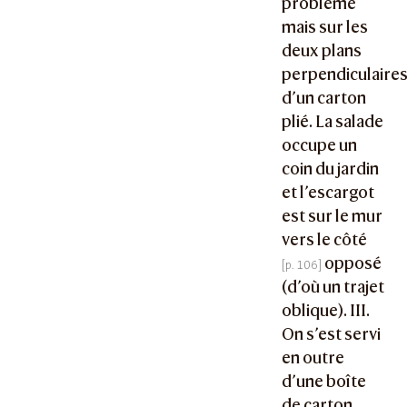
problème
mais sur les
deux plans
perpendiculaire
d’un carton
plié. La salade
occupe un
coin du jardin
et l’escargot
est sur le mur
vers le côté
opposé
(d’où un trajet
oblique). III.
On s’est servi
en outre
d’une boîte
de carton