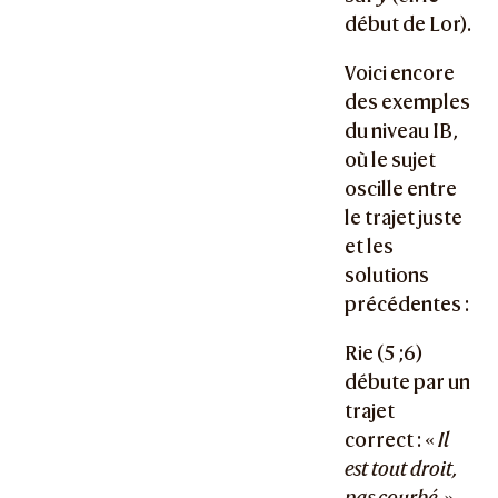
début de Lor).
Voici encore
des exemples
du niveau IB,
où le sujet
oscille entre
le trajet juste
et les
solutions
précédentes :
Rie (5 ;6)
débute par un
trajet
correct : «
Il
est tout droit,
pas courbé.
»