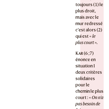
toujours (1) le
plus droit,
mais avec le
mur redressé
c’est alors (2)
qui est «
le
plus court ».
Kar
(6 ;7)
énonce en
situation I
deux critères
solidaires
pour le
chemin le plus
court : «
On n’a
pas besoin de