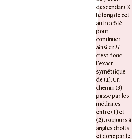
descendant K
le long de cet
autre côté
pour
continuer
ainsi en
H
:
c’est donc
l’exact
symétrique
de (1). Un
chemin (3)
passe par les
médianes
entre (1) et
(2), toujours à
angles droits
et donc par le