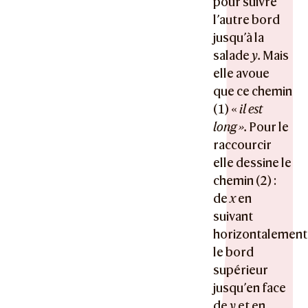
pour suivre
l’autre bord
jusqu’à la
salade
y.
Mais
elle avoue
que ce chemin
(1) «
il est
long ».
Pour le
raccourcir
elle dessine le
chemin (2) :
de
x
en
suivant
horizontalement
le bord
supérieur
jusqu’en face
de
y
et en