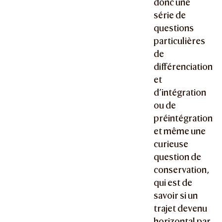
donc une
série de
questions
particulières
de
différenciation
et
d’intégration
ou de
préintégration
et même une
curieuse
question de
conservation,
qui est de
savoir si un
trajet devenu
horizontal par