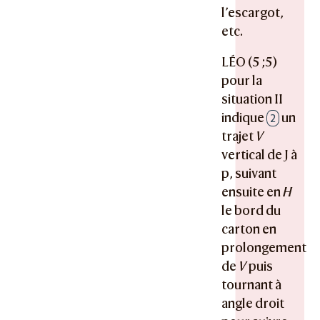
l’escargot,
etc.
LÉO (5 ;5)
pour la
situation II
indique
un
2
trajet
V
vertical de J à
p, suivant
ensuite en
H
le bord du
carton en
prolongement
de
V
puis
tournant à
angle droit