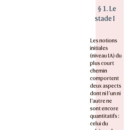
§ 1. Le
stade I
Les notions
initiales
(niveau IA) du
plus court
chemin
comportent
deux aspects
dont ni l’un ni
l’autre ne
sont encore
quantitatifs :
celui du