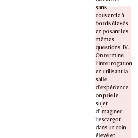
sans
couvercle à
bords élevés
en posant les
mêmes
questions. IV.
On termine
l’interrogation
en utilisant la
salle
d’expérience :
on prie le
sujet
d’imaginer
l’escargot
dans un coin
élevé et