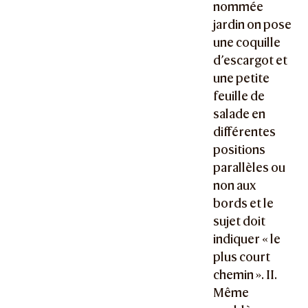
nommée
jardin on pose
une coquille
d’escargot et
une petite
feuille de
salade en
différentes
positions
parallèles ou
non aux
bords et le
sujet doit
indiquer « le
plus court
chemin ». II.
Même