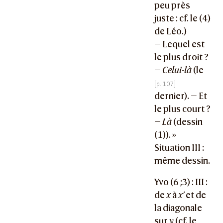
peu près
juste : cf. le (4)
de Léo.)
— Lequel est
le plus droit ?
—
Celui-là
(le
dernier). — Et
le plus court ?
—
Là
(dessin
(1)). »
Situation III :
même dessin.
Yvo (6 ;3) : III :
de
x
à
x’
et de
la diagonale
sur
y
(cf. le