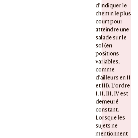
d’indiquer le
chemin le plus
court pour
atteindre une
salade sur le
sol (en
positions
variables,
comme
d’ailleurs en II
et III). L’ordre
I, II, III, IV est
demeuré
constant.
Lorsque les
sujets ne
mentionnent