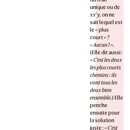
unique ou de
xx’ y,
on ne
sait lequel est
le « plus
court » ?
« Aucun ! ».
(Elle dit aussi :
«
C’est les deux
les plus courts
chemins : ils
vont tous les
deux bien
ensemble.
) Elle
penche
ensuite pour
la solution
juste :
« C’est