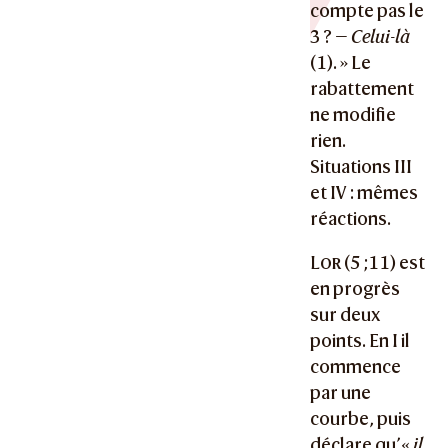
compte pas le
3 ? —
Celui-là
(1). » Le
rabattement
ne modifie
rien.
Situations III
et IV : mêmes
réactions.
Lor
(5 ;11) est
en progrès
sur deux
points. En I il
commence
par une
courbe, puis
déclare qu’«
il