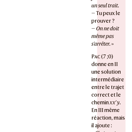
un seul trait.
— Tu peux le
prouver ?
—
On ne doit
même pas
s’arrêter.
»
Pac
(7 ;0)
donne en II
une solution
intermédiaire
entre le trajet
correct et le
chemin
xx’ y.
En III même
réaction, mais
il ajoute :