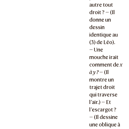
autre tout
droit ? — (Il
donne un
dessin
identique au
(3) de Léo).
— Une
mouche irait
comment de
x
à y ?
— (Il
montre un
trajet droit
qui traverse
l’air.) — Et
l’escargot ?
— (Il dessine
une oblique à