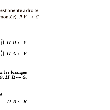
st orienté à droite
montée),
II V— > G