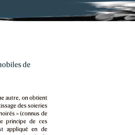
positions (moirés)
mobiles de
e autre, on obtient
tissage des soieries
moirés » (connus de
le principe de ces
st appliqué en de