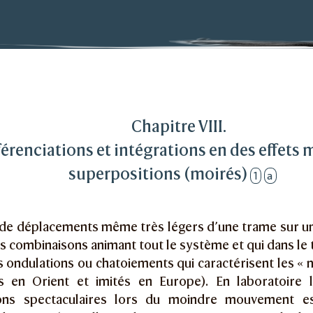
a généralisation
ciations et intégrations en des effets mobiles de super
Chapitre VIII.
férenciations et intégrations en des effets 
superpositions (moirés)
1
a
de déplacements même très légers d’une trame sur un
s combinaisons animant tout le système et qui dans le 
 ondulations ou chatoiements qui caractérisent les « 
 en Orient et imités en Europe). En laboratoire 
tions spectaculaires lors du moindre mouvement e