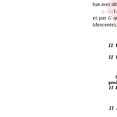
bas avec dé
L
et par
G
qu
(descente)