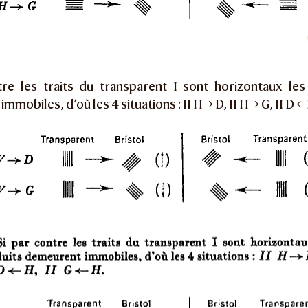
tre les traits du transparent I sont horizontaux les
mmobiles, d’où les 4 situations : II H
→
D, II H
→
G, II D ←