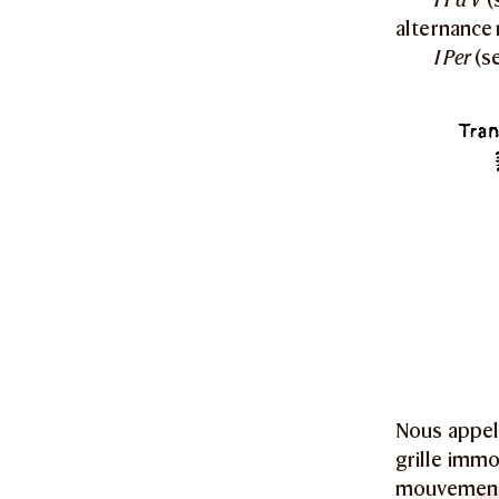
alternance n
I Per
(se
Nous appel
grille imm
mouvements