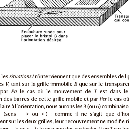
 les
situations I
n’interviennent que des ensembles de li
les
V,
tant sur la grille immobile
B
que sur le transpare
 par
Pa
le cas où le mouvement de
T
est dans le
on des barres de cette grille mobile et par
Per
le cas o
aire à l’orientation, nous aurons les 3 (ou 6) combinaiso
H
(sens — > ou <-) : comme il ne s’agit que d’hori
nt sur les deux grilles, leur recouvrement ne modifie ri
sens — > ou <— ) : le passage des verticales
V
en
T
sur le