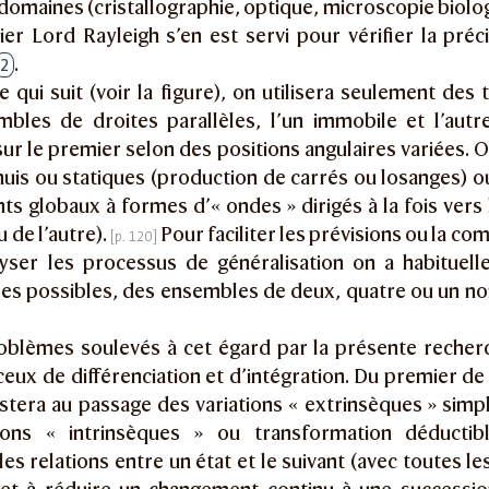
maines (cristallographie, optique, microscopie biologi
ier Lord Rayleigh s’en est servi pour vérifier la préc
.
2
e qui suit (voir la figure), on utilisera seulement de
bles de droites parallèles, l’un immobile et l’autre
sur le premier selon des positions angulaires variées. O
nuis ou statiques (production de carrés ou losanges) o
 globaux à formes d’« ondes » dirigés à la fois vers l
u de l’autre).
Pour faciliter les prévisions ou la c
yser les processus de généralisation on a habituel
res possibles, des ensembles de deux, quatre ou un n
oblèmes soulevés à cet égard par la présente recher
ceux de différenciation et d’intégration. Du premier d
istera au passage des variations « extrinsèques » sim
ions « intrinsèques » ou transformation déductib
es relations entre un état et le suivant (avec toutes les 