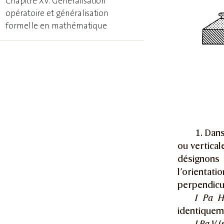
Chapitre XV. Généralisation
opératoire et généralisation
formelle en mathématique
1. Dans
ou vertica
désignons
l’orientati
perpendicul
I Pa 
identiqueme
I Pa V
(