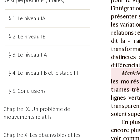
pour le su
de superpositions (moirés)
l’intégrati
présenter s
§ 1. Le niveau IA
les variati
relations ;
§ 2. Le niveau IB
dit la « r
transformat
§ 3. Le niveau IIA
distinctes
différencia
§ 4. Le niveau IIB et le stade III
Matérie
les moirés
trames trè
§ 5. Conclusions
lignes ver
transparent
Chapitre IX. Un problème de
soient sup
mouvements relatifs
En plu
encore plu
Chapitre X. Les observables et les
voir comme