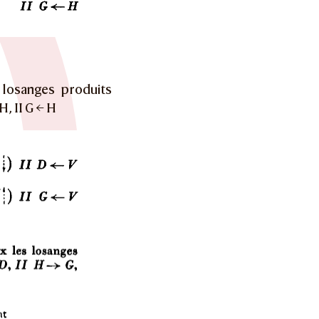
 losanges produits
 H, II G ← H