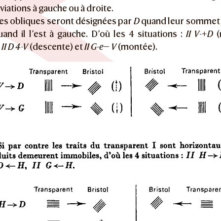
viations à gauche ou à droite.
es obliques seront désignées par
D
quand leur sommet e
and il l’est à gauche. D’où les 4 situations :
II V-+D
(
,
II D 4-V
(descente) et
II G-e— V
(montée).