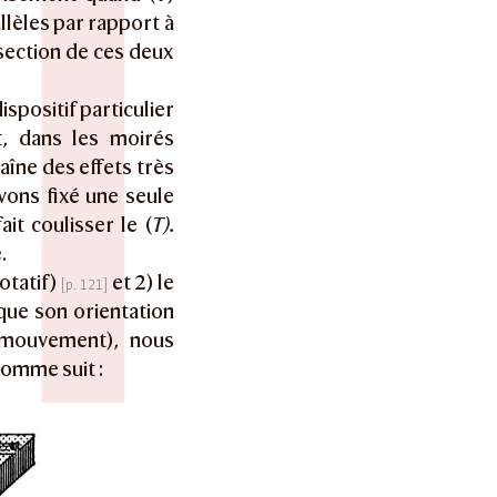
llèles par rapport à
ersection de ces deux
spositif particulier
t, dans les moirés
aîne des effets très
vons fixé une seule
it coulisser le (
T).
.
rotatif)
et 2) le
 que son orientation
u mouvement), nous
comme suit :