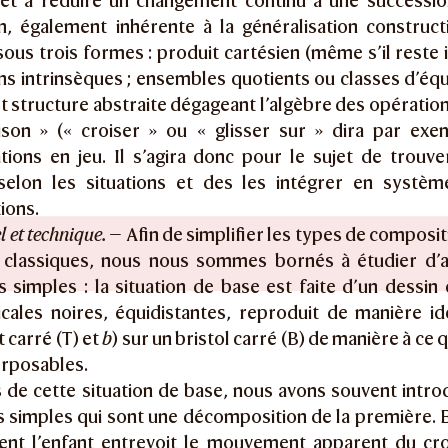
jet à réduire un changement continu à une succession
on, également inhérente à la généralisation construct
ous trois formes : produit cartésien (même s’il reste 
ons intrinsèques ; ensembles quotients ou classes d’éq
 et structure abstraite dégageant l’algèbre des opératio
aison » (« croiser » ou « glisser sur » dira par exe
ions en jeu. Il s’agira donc pour le sujet de trouver
 selon les situations et des les intégrer en systè
tions.
l et technique.
— Afin de simplifier les types de composi
 classiques, nous nous sommes bornés à étudier d’a
s simples : la situation de base est faite d’un dessi
ticales noires, équidistantes, reproduit de manière i
 carré (T) et
b
) sur un bristol carré (B) de manière à ce
erposables.
s de cette situation de base, nous avons souvent introd
s simples qui sont une décomposition de la première. 
nt l’enfant entrevoit le mouvement apparent du cr