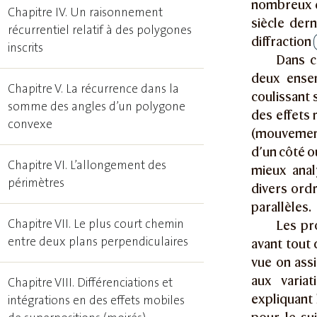
nombreux do
Chapitre IV. Un raisonnement
siècle dern
récurrentiel relatif à des polygones
diffraction
inscrits
Dans c
deux ensem
Chapitre V. La récurrence dans la
coulissant 
somme des angles d’un polygone
des effets 
convexe
(mouvements
d’un côté o
Chapitre VI. L’allongement des
mieux anal
périmètres
divers ord
parallèles.
Chapitre VII. Le plus court chemin
Les pr
entre deux plans perpendiculaires
avant tout 
vue on ass
aux variat
Chapitre VIII. Différenciations et
expliquant l
intégrations en des effets mobiles