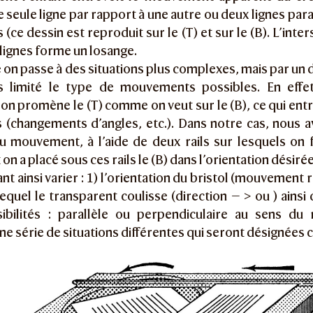
 seule ligne par rapport à une autre ou deux lignes para
 (ce dessin est reproduit sur le (T) et sur le (B). L’int
lignes forme un losange.
 on passe à des situations plus complexes, mais par un di
 limité le type de mouvements possibles. En effe
 on promène le (T) comme on veut sur le (B), ce qui entr
 (changements d’angles, etc.). Dans notre cas, nous a
u mouvement, à l’aide de deux rails sur lesquels on fa
n a placé sous ces rails le (B) dans l’orientation désirée
ant ainsi varier : 1) l’orientation du bristol (mouvement 
equel le transparent coulisse (direction — > ou ) ainsi
ibilités : parallèle ou perpendiculaire au sens d
e série de situations différentes qui seront désignées 