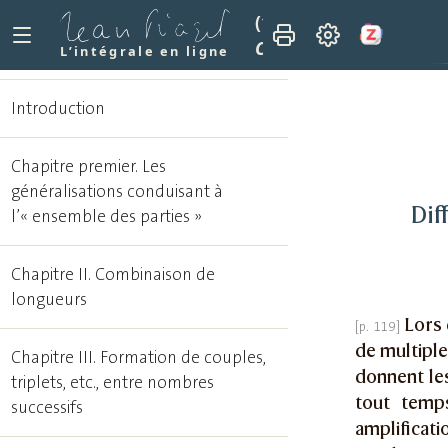
(1978)
Recherches sur l
Chapitre VIII. Différen
L’intégrale en ligne
Introduction
Chapitre premier. Les
généralisations conduisant à
Dif
l’« ensemble des parties »
Chapitre II. Combinaison de
longueurs
Lors 
de multiple
Chapitre III. Formation de couples,
donnent les
triplets, etc., entre nombres
tout temps
successifs
amplifica