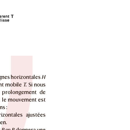
gnes horizontales
H
nt mobile
T.
Si nous
 prolongement de
ù le mouvement est
ns :
zontales ajustées
en.
s
P en B
donnera une