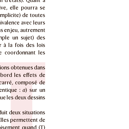
 d’états). Quant à
ive, elle pourra se
implicite) de toutes
uivalence avec leurs
ns en jeu, autrement
mple un sujet) des
 à la fois des lois
me coordonnant les
tions obtenues dans
bord les effets de
n carré, composé de
dentique :
a
) sur un
 que les deux dessins
uit deux situations
Elles permettent de
oisement quand (T)