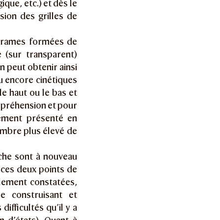
que, etc.) et dès le
ision des grilles de
s trames formées de
 (sur transparent)
n peut obtenir ainsi
u encore cinétiques
e haut ou le bas et
ompréhension et pour
lement présenté en
ombre plus élevé de
che sont à nouveau
e ces deux points de
plement constatées,
le construisant et
difficultés qu’il y a