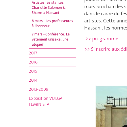
Artistes résistantes,
mars prochain les s
Charlotte Salomon &
Shamsia Hassani
dans le cadre du fe
artistes. Cette an
8 mars - Les professeures
à l'honneur
Hassani, les normes
7 mars - Conférence: Le
>> programme
vêtement unisexe, une
utopie?
>> S'inscrire aux éd
2017
2016
2015
2014
2013-2009
Exposition VULGA
FEMINISTA