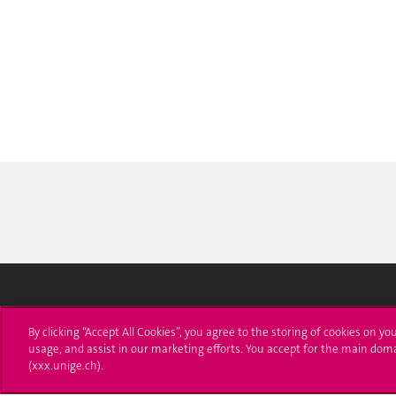
Université de Genève
S'ins
By clicking “Accept All Cookies”, you agree to the storing of cookies on yo
usage, and assist in our marketing efforts. You accept for the main dom
24 rue du Général-Dufour
Immatri
(xxx.unige.ch).
1211 Genève 4