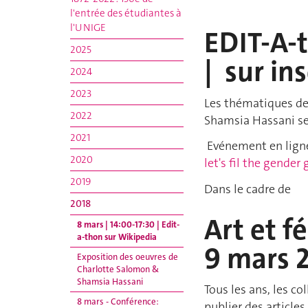
l'entrée des étudiantes à
l'UNIGE
EDIT-A-t
2025
| sur in
2024
2023
Les thématiques de
2022
Shamsia Hassani s
2021
Evénement en ligne 
2020
let's fil the gender
2019
Dans le cadre de
2018
Art et 
8 mars | 14:00-17:30 | Edit-
a-thon sur Wikipedia
9 mars 
Exposition des oeuvres de
Charlotte Salomon &
Shamsia Hassani
Tous les ans, les c
8 mars - Conférence:
publier des article