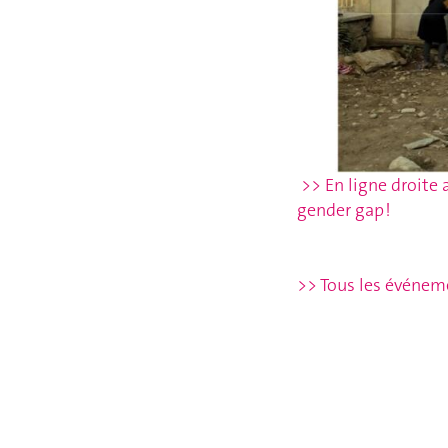
>> En ligne droite a
gender gap !
>> Tous les événem