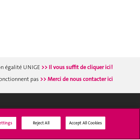
ion égalité UNIGE
>> Il vous suffit de cliquer ici !
 fonctionnent pas
>> Merci de nous contacter ici
Médias sociaux UNIGE
ettings
Reject All
Accept All Cookies