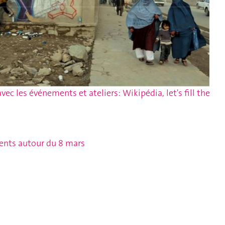
vec les événements et ateliers: Wikipédia, let's fill the
ents autour du 8 mars