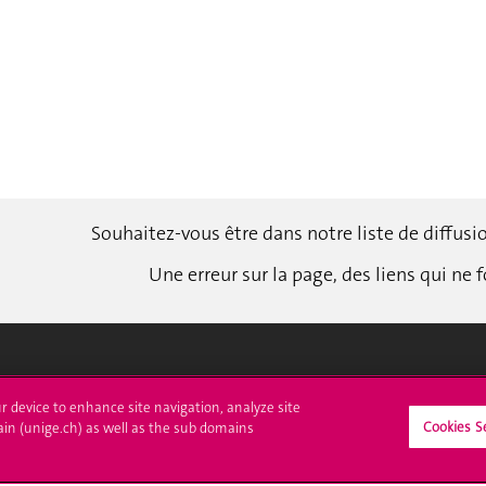
Souhaitez-vous être dans notre liste de diffus
Une erreur sur la page, des liens qui ne
crire à l'UNIGE
L'UNIGE vous informe
ur device to enhance site navigation, analyze site
Cookies S
ain (unige.ch) as well as the sub domains
culations
UNIGE Mobile