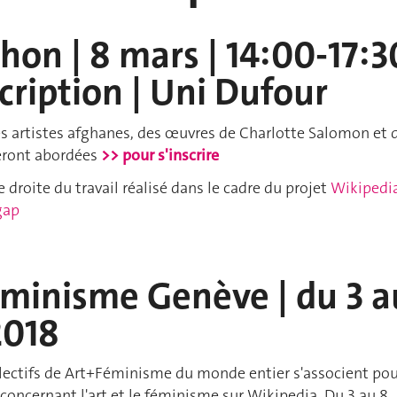
hon | 8 mars | 14:00-17:3
scription | Uni Dufour
s artistes afghanes, des œuvres de Charlotte Salomon et 
eront abordées
>> pour s'inscrire
droite du travail réalisé dans le cadre du projet
Wikipedia
 gap
féminisme Genève |
du 3 a
2018
ollectifs de Art+Féminisme du monde entier s'associent po
s concernant l'art et le féminisme sur Wikipedia. Du 3 au 8