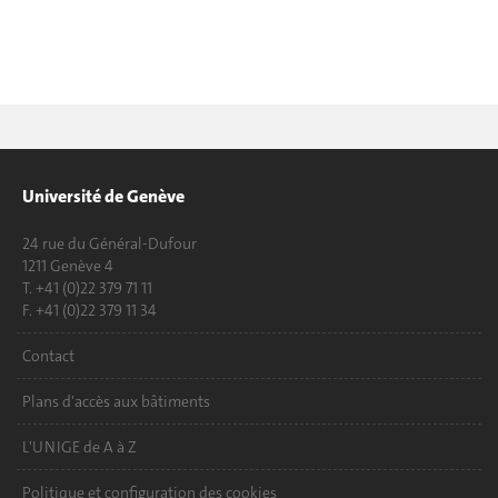
Université de Genève
24 rue du Général-Dufour
1211 Genève 4
T. +41 (0)22 379 71 11
F. +41 (0)22 379 11 34
Contact
Plans d'accès aux bâtiments
L'UNIGE de A à Z
Politique et configuration des cookies