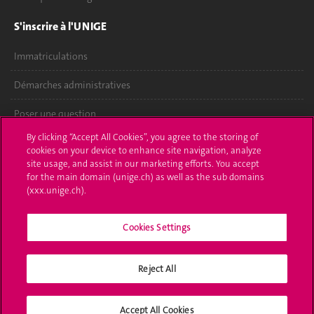
S'inscrire à l'UNIGE
Immatriculations
Démarches administratives
Poser une question
By clicking “Accept All Cookies”, you agree to the storing of
L'UNIGE vous informe
cookies on your device to enhance site navigation, analyze
site usage, and assist in our marketing efforts. You accept
UNIGE Mobile
for the main domain (unige.ch) as well as the sub domains
(xxx.unige.ch).
Médias
Cookies Settings
Offres d'emploi
Bibliothèque
Reject All
Calendrier académique
Accept All Cookies