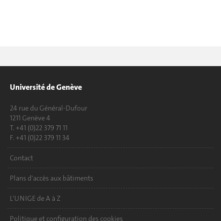
Université de Genève
24 rue du Général-Dufour
1211 Genève 4
T. +41 (0)22 379 71 11
F. +41 (0)22 379 11 34
Contact
Plans d'accès aux bâtiments
L'UNIGE de A à Z
Politique et configuration des cookies