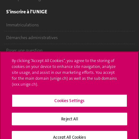
S'inscrire à l'UNIGE
Immatriculations
Démarches administratives
Poser une question
By clicking “Accept All Cookies”, you agree to the storing of
L'UNIGE vous informe
cookies on your device to enhance site navigation, analyze
site usage, and assist in our marketing efforts. You accept
UNIGE Mobile
for the main domain (unige.ch) as well as the sub domains
(xxx.unige.ch).
Médias
Cookies Settings
Offres d'emploi
Bibliothèque
Reject All
Calendrier académique
Accept All Cookies