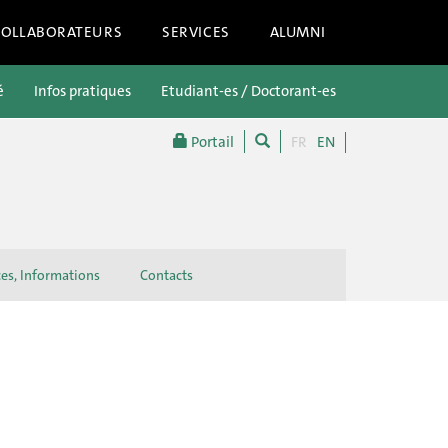
COLLABORATEURS
SERVICES
ALUMNI
é
Infos pratiques
Etudiant-es / Doctorant-es
Futur-es étu
Portail
FR
EN
ces, Informations
Contacts