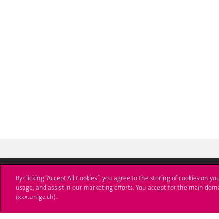
By clicking “Accept All Cookies”, you agree to the storing of cookies on yo
usage, and assist in our marketing efforts. You accept for the main dom
Université de Genève
S'ins
(xxx.unige.ch).
24 rue du Général-Dufour
Immatri