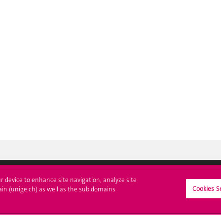
ur device to enhance site navigation, analyze site
Cookies S
ain (unige.ch) as well as the sub domains
crire à l'UNIGE
L'UNIGE vous informe
culations
UNIGE Mobile