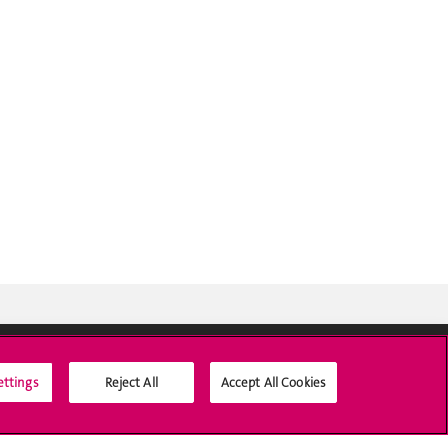
ettings
Reject All
Accept All Cookies
Médias sociaux UNIGE