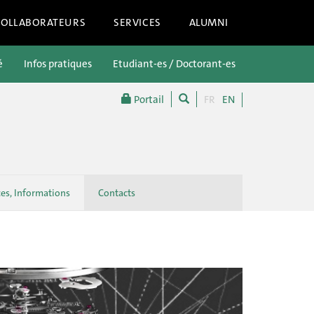
COLLABORATEURS
SERVICES
ALUMNI
é
Infos pratiques
Etudiant-es / Doctorant-es
Futur-es étu
Portail
FR
EN
ces, Informations
Contacts