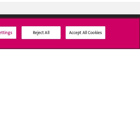
ettings
Reject All
Accept All Cookies
Médias sociaux UNIGE
Accréditation