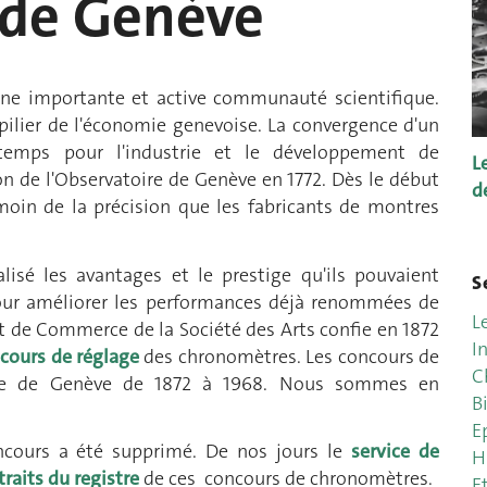
 de Genève
 une importante et active communauté scientifique.
e pilier de l'économie genevoise. La convergence d'un
temps pour l'industrie et le développement de
L
ion de l'Observatoire de Genève en 1772. Dès le début
d
émoin de la précision que les fabricants de montres
lisé les avantages et le prestige qu'ils pouvaient
S
 Pour améliorer les performances déjà renommées de
L
 et de Commerce de la Société des Arts confie en 1872
I
cours de réglage
des chronomètres. Les concours de
C
oire de Genève de 1872 à 1968. Nous sommes en
B
E
oncours a été supprimé. De nos jours le
service de
H
traits du registre
de ces concours de chronomètres.
E