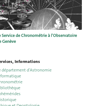
e Service de Chronométrie à l'Observatoire
e Genève
ervices, Informations
e département d'Astronomie
nformatique
hronométrie
ibliothèque
phémérides
istorique
thique et Deontologie