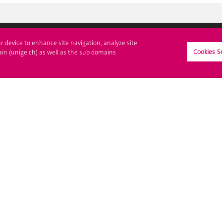
ur device to enhance site navigation, analyze site
Cookies S
ain (unige.ch) as well as the sub domains
crire à l'UNIGE
L'UNIGE vous informe
culations
UNIGE Mobile
es administratives
Médias
ne question
Offres d'emploi
Bibliothèque
Calendrier académique