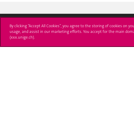
By clicking “Accept All Cookies”, you agree to the storing of cookies on yo
usage, and assist in our marketing efforts. You accept for the main dom
Université de Genève
S'ins
(xxx.unige.ch).
24 rue du Général-Dufour
Immatri
1211 Genève 4
T. +41 (0)22 379 71 11
Démarch
F. +41 (0)22 379 11 34
Poser u
Contact
Plans d'accès aux bâtiments
L'UNIGE de A à Z
Politique et configuration des cookies