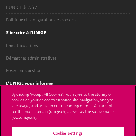
L'UNIGE de A à Z
Politique et configuration des cookies
S'inscrire à l'UNIGE
Immatriculations
Démarches administratives
Poser une question
L'UNIGE vous informe
By clicking “Accept All Cookies”, you agree to the storing of
UNIGE Mobile
cookies on your device to enhance site navigation, analyze
site usage, and assist in our marketing efforts. You accept
Médias
for the main domain (unige.ch) as well as the sub domains
(xxx.unige.ch).
Offres d'emploi
Bibliothèque
Cookies Settings