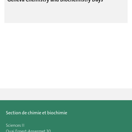
Section de chimie et biochimie
Sciences II
Quai Ernest-Ansermet 30