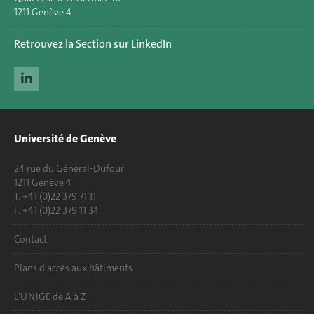
1211 Genève 4
Retrouvez la Section sur LinkedIn
Université de Genève
24 rue du Général-Dufour
1211 Genève 4
T. +41 (0)22 379 71 11
F. +41 (0)22 379 11 34
Contact
Plans d'accès aux bâtiments
L'UNIGE de A à Z