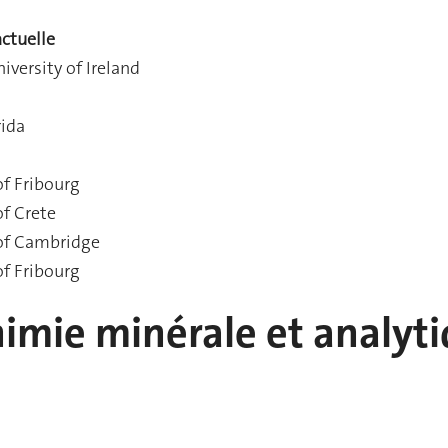
actuelle
iversity of Ireland
rida
of Fribourg
of Crete
 of Cambridge
of Fribourg
imie minérale et analyt