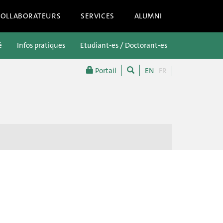
COLLABORATEURS
SERVICES
ALUMNI
é
Infos pratiques
Etudiant-es / Doctorant-es
Futur-es étu
Portail
EN
FR