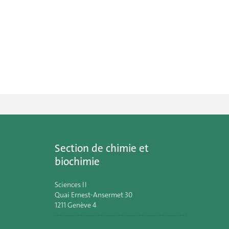
Section de chimie et
biochimie
Sciences II
Quai Ernest-Ansermet 30
1211 Genève 4