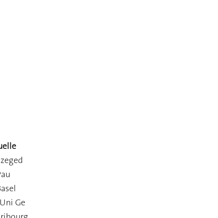
uelle
Szeged
Pau
Basel
, Uni Ge
Fribourg