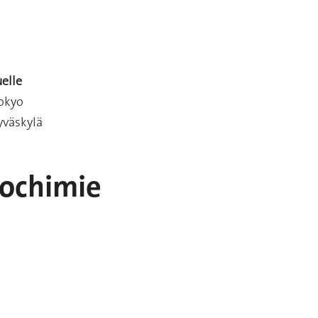
uelle
Tokyo
yväskylä
iochimie