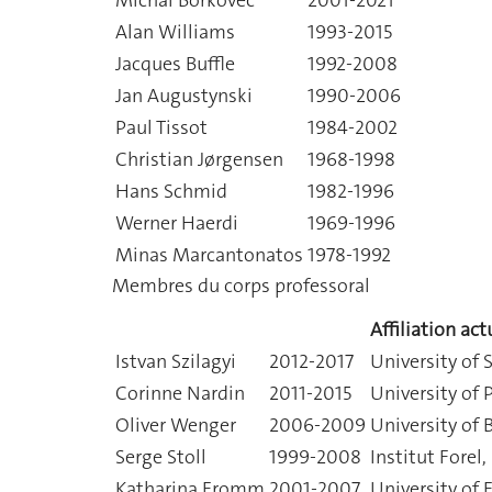
Alan Williams
1993-2015
Jacques Buffle
1992-2008
Jan Augustynski
1990-2006
Paul Tissot
1984-2002
Christian Jørgensen
1968-1998
Hans Schmid
1982-1996
Werner Haerdi
1969-1996
Minas Marcantonatos
1978-1992
Membres du corps professoral
Affiliation act
Istvan Szilagyi
2012-2017
University of 
Corinne Nardin
2011-2015
University of 
Oliver Wenger
2006-2009
University of 
Serge Stoll
1999-2008
Institut Forel
Katharina Fromm
2001-2007
University of 