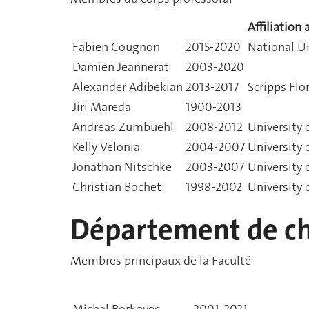
Affiliation 
Fabien Cougnon
2015-2020
National Un
Damien Jeannerat
2003-2020
Alexander Adibekian
2013-2017
Scripps Flo
Jiri Mareda
1900-2013
Andreas Zumbuehl
2008-2012
University 
Kelly Velonia
2004-2007
University 
Jonathan Nitschke
2003-2007
University
Christian Bochet
1998-2002
University 
Département de ch
Membres principaux de la Faculté
Michal Borkovec
2001-2021